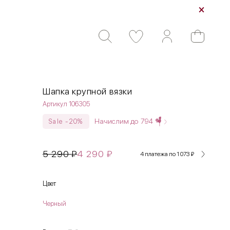
Шапка крупной вязки
Артикул 106305
Начислим до
794
Sale -20%
5 290
₽
4 290
₽
4 платежа по 1 073
₽
Цвет
Черный