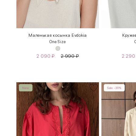
ка
Маленькая косынка Evdokia
Круже
One Size
2 090
₽
2 990
₽
2 29
New
Sale -30%