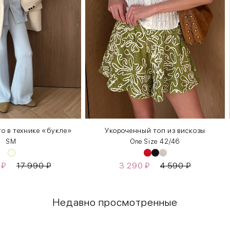
о в технике «букле»
Укороченный топ из вискозы
S
M
One Size 42/46
0
₽
17 990
₽
3 290
₽
4 590
₽
Недавно просмотренные