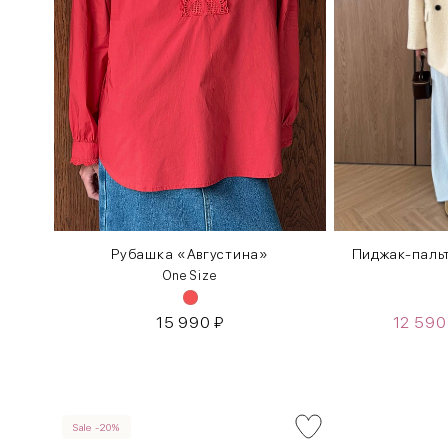
Рубашка «Августина»
Пиджак-пальт
One Size
15 990
₽
12 59
Sale -20%