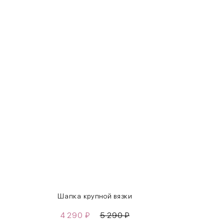
INT
RUS
XS
40-42
S
42-44
M
44-46
L
46-48
XL
48-50
One
42-50
Size
Как правильно себя обмерить
Шапка крупной вязки
4 290
₽
5 290
₽
Обхват груди (С)