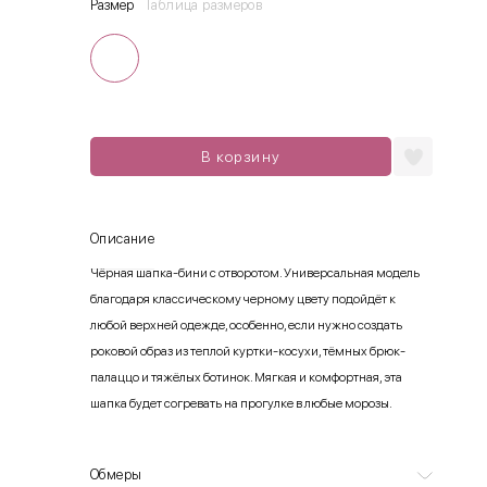
Размер
Таблица размеров
В корзину
Описание
Чёрная шапка-бини с отворотом. Универсальная модель
благодаря классическому черному цвету подойдёт к
любой верхней одежде, особенно, если нужно создать
роковой образ из теплой куртки-косухи, тёмных брюк-
палаццо и тяжёлых ботинок. Мягкая и комфортная, эта
шапка будет согревать на прогулке в любые морозы.
Обмеры