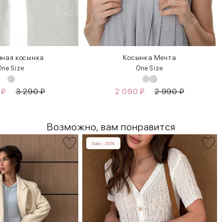
вная косынка
Косынка Мечта
One Size
One Size
0
₽
3 290
₽
2 090
₽
2 990
₽
Возможно, вам понравится
Sale -30%