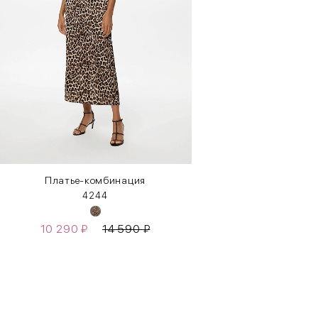
Платье-комбинация
42
44
10 290
₽
14 590
₽