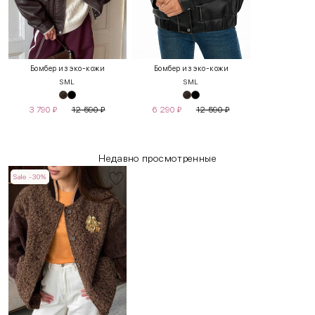
Бомбер из эко-кожи
Бомбер из эко-кожи
S
M
L
S
M
L
3 790
₽
12 590
₽
6 290
₽
12 590
₽
Недавно просмотренные
Sale -30%
INT
RUS
Грудь
Талия
Бедра