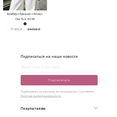
XS
40-42
80-85
60-65
85-90
Бомбер с брошью «Анна»
One Size 42/46
S
42-44
85-90
65-70
90-95
17 490
₽
24 990
₽
M
44-46
90-95
70-75
95-100
L
46-48
95-100
75-80
100-105
XL
48-50
100-109
80-85
105-109
Подписаться на наши новости
One
42-50
Size
Подписаться
Как правильно себя обмерить
Подписываясь на рассылку, вы соглашаетесь с условиями
Политики конфиденциальности
Обхват груди (С)
Измеряется по самым выступающим точкам.
Покупателям