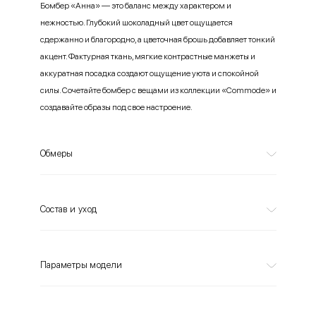
Бомбер «Анна» — это баланс между характером и
нежностью. Глубокий шоколадный цвет ощущается
сдержанно и благородно, а цветочная брошь добавляет тонкий
акцент. Фактурная ткань, мягкие контрастные манжеты и
аккуратная посадка создают ощущение уюта и спокойной
силы. Сочетайте бомбер с вещами из коллекции «Commode» и
создавайте образы под свое настроение.
Обмеры
Состав и уход
Параметры модели