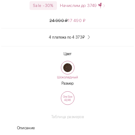
Начислим до
3749
Sale -30%
24 990
₽
17 490
₽
4 платежа по 4 373
₽
Цвет
Шоколадный
Размер
One Size
42/46
Таблица размеров
Описание