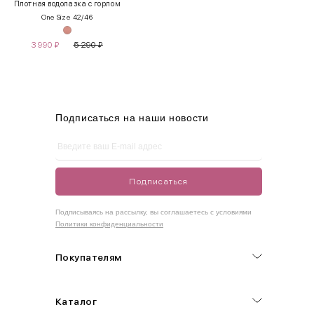
Плотная водолазка с горлом
One Size 42/46
S
42-44
85-90
65-70
90-95
3 990
₽
5 290
₽
M
44-46
90-95
70-75
95-100
L
46-48
95-100
75-80
100-105
XL
48-50
100-109
80-85
105-109
Подписаться на наши новости
One
42-50
Size
Подписаться
Как правильно себя обмерить
Подписываясь на рассылку, вы соглашаетесь с условиями
Политики конфиденциальности
Обхват груди (С)
Измеряется по самым выступающим точкам.
Покупателям
Обхват талии (А)
Каталог
Естественная линия талии измеряется в самом узком месте.