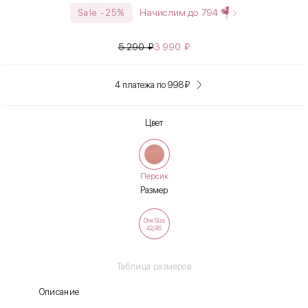
Начислим до
794
Sale -25%
5 290
₽
3 990
₽
4 платежа по 998
₽
Цвет
Персик
Размер
One Size
42/46
Таблица размеров
Описание