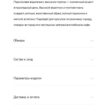
Персиковая водолазка с высоким горлом — солнечный акцент
в прохладный день. Высокий воротник и плотная ткань
создают уютный, женственный образ, полный гармонии и
мягкой эстетики. Подойдёт для прогулок по осеннему городу,
поездок за город или неспешных завтраков в любимом кафе.
Обмеры
Состав и уход
Параметры модели
Доставка и оплата