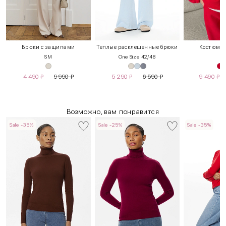
Брюки с защипами
Теплые расклешенные брюки
Костюм «
S
M
One Size 42/48
4 490
₽
9 990
₽
5 290
₽
6 590
₽
9 490
₽
Возможно, вам понравится
Sale -35%
Sale -25%
Sale -35%