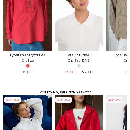
Рубашка «Августина»
Поло из вискозы
Рубашка 
One Size
One Size 42/46
One 
15 990
₽
3 690
₽
5 290
₽
12 
Возможно, вам понравится
Sale -50%
Sale -50%
Sale -30%