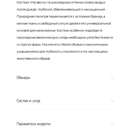
Костюм «На весну» в шоколадном оттенке словно воздух
после дождя: глубокий, обволакивающий и насыщенный.
Природная палитра перекликается с истоками бренда, а
мягкая ткань и свободный силуэт делают его универсальной
основой для межсезонья. Костюм особенно подойдет в
прохладные весенние дни, когда необходим уюта без тяжести
и строгих форм. Носите его с белой обувью и лаконичными
украшениями для глубокого, спокойного и по-настоящему
женственного образа.
Обмеры
Состав и уход
Параметры модели