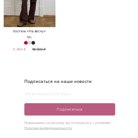
INT
RUS
Грудь
Талия
Бедра
XS
40-42
80-85
60-65
85-90
Костюм «На весну»
M
L
S
42-44
85-90
65-70
90-95
9 490
₽
18 990
₽
M
44-46
90-95
70-75
95-100
L
46-48
95-100
75-80
100-105
XL
48-50
100-109
80-85
105-109
Подписаться на наши новости
One
42-50
Size
Подписаться
Как правильно себя обмерить
Подписываясь на рассылку, вы соглашаетесь с условиями
Политики конфиденциальности
Обхват груди (С)