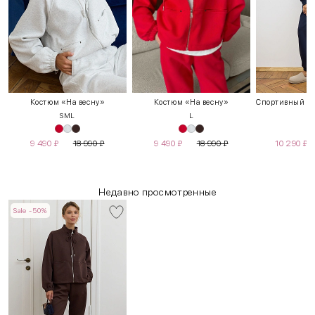
Костюм «На весну»
Костюм «На весну»
S
M
L
L
9 490
₽
18 990
₽
9 490
₽
18 990
₽
10 290
₽
Недавно просмотренные
Sale -50%