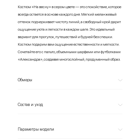
Костюм «На весну» в сером цвете — это спокойствие, которое
всегда остается в основе каждого дня. Мягкий меланжевый
оттенок подчеркивает чистоту линий, а свободный крой дарит
ощущение уюта и легкости в каждом шаге. Это идеальный
вариант для прогулок, путешествий и будней без спешки.
Костюм подарим вам ощущение естественности и мягкости.
Сочетайте его с пальто, объемными шарфами или футболками
«Александра», создавая многослойный, продуманный образ.
Обмеры
Состав и уход
Параметры модели