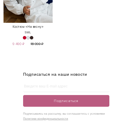
INT
RUS
Грудь
Талия
Бедра
XS
40-42
80-85
60-65
85-90
Костюм «На весну»
S
M
L
S
42-44
85-90
65-70
90-95
9 490
₽
18 990
₽
M
44-46
90-95
70-75
95-100
L
46-48
95-100
75-80
100-105
XL
48-50
100-109
80-85
105-109
Подписаться на наши новости
One
42-50
Size
Подписаться
Как правильно себя обмерить
Подписываясь на рассылку, вы соглашаетесь с условиями
Политики конфиденциальности
Обхват груди (С)