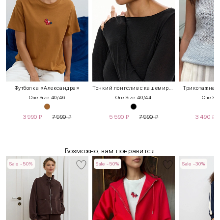
Футболка «Александра»
Тонкий лонгслив с кашемиром
Трикотажная
One Size 40/46
One Size 40/44
One Siz
3 990
₽
7 990
₽
5 590
₽
7 990
₽
3 490
₽
Возможно, вам понравится
Sale -50%
Sale -50%
Sale -30%