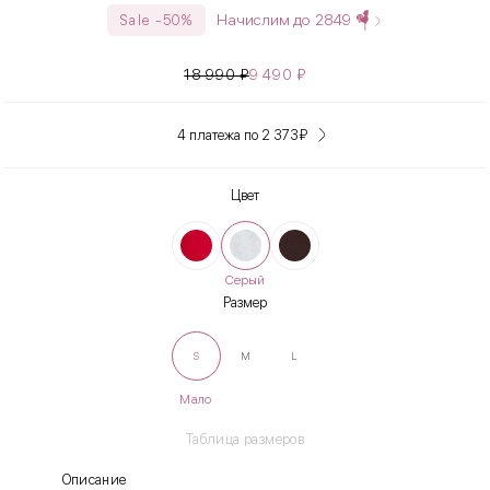
Начислим до
2849
Sale -50%
18 990
₽
9 490
₽
4 платежа по 2 373
₽
Цвет
Серый
Размер
S
M
L
Мало
Таблица размеров
Описание