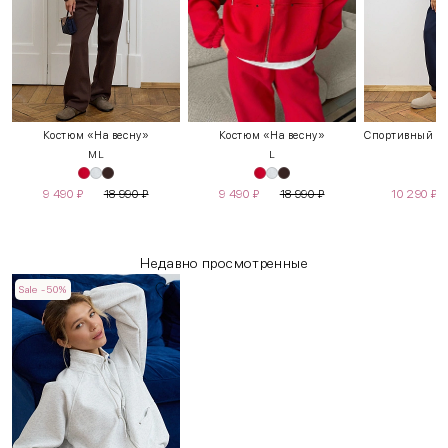
Костюм «На весну»
Костюм «На весну»
M
L
L
9 490
₽
18 990
₽
9 490
₽
18 990
₽
10 290
₽
Недавно просмотренные
Sale -50%