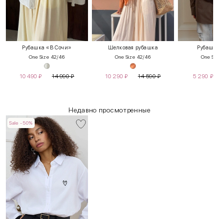
Рубашка «В Сочи»
Шелковая рубашка
Рубашка
One Size 42/46
One Size 42/46
One Siz
10 490
₽
14 990
₽
10 290
₽
14 590
₽
5 290
₽
Недавно просмотренные
Sale -50%
INT
RUS
Грудь
Талия
Бедра