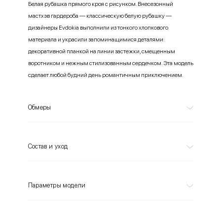
Белая рубашка прямого кроя с рисунком. Внесезонный
мастхэв гардероба — классическую белую рубашку —
дизайнеры Evdokia выполнили из тонкого хлопкового
материала и украсили запоминащимися деталями:
декоративной планкой на линии застежки, смещенным
воротником и нежным стилизованным сердечком. Эта модель
сделает любой будний день романтичным приключением.
Обмеры
Состав и уход
Параметры модели