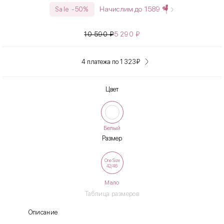
Начислим до
1589
Sale -50%
10 590
₽
5 290
₽
4 платежа по 1 323
₽
Цвет
Белый
Размер
One Size
42/46
Мало
Таблица размеров
Описание