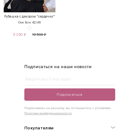
XS
40-42
80-85
60-65
85-90
Рубашка с декором "сердечко"
One Size 42/46
S
42-44
85-90
65-70
90-95
5 290
₽
10 590
₽
M
44-46
90-95
70-75
95-100
L
46-48
95-100
75-80
100-105
XL
48-50
100-109
80-85
105-109
Подписаться на наши новости
One
42-50
Size
Подписаться
Как правильно себя обмерить
Подписываясь на рассылку, вы соглашаетесь с условиями
Политики конфиденциальности
Обхват груди (С)
Измеряется по самым выступающим точкам.
Покупателям