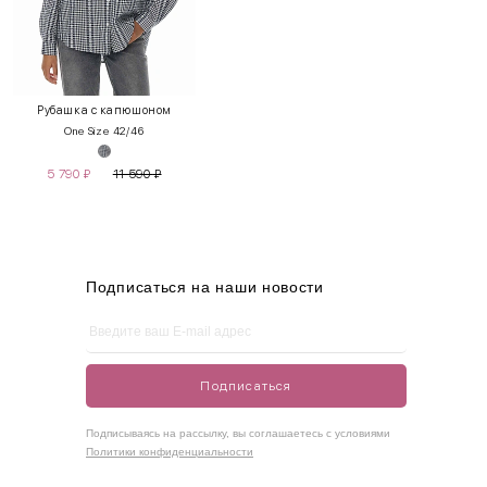
INT
RUS
Грудь
Талия
Бедра
XS
40-42
80-85
60-65
85-90
Рубашка с капюшоном
One Size 42/46
S
42-44
85-90
65-70
90-95
5 790
₽
11 590
₽
M
44-46
90-95
70-75
95-100
L
46-48
95-100
75-80
100-105
XL
48-50
100-109
80-85
105-109
Подписаться на наши новости
One
42-50
Size
Подписаться
Как правильно себя обмерить
Подписываясь на рассылку, вы соглашаетесь с условиями
Политики конфиденциальности
Обхват груди (С)