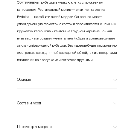
Оригинальная рубашка в мелкую клетку с кружевным
капюшоном. Растительный мотив — визитная карточка
Evdokia — не забыт и в этой модели. Он расцвечивает
упорядоченную геометрию клеток и перекликается с нежным
кружевом капюшона и кантом на грудном кармане. Тонкая
вязь вышивки создает мечтательный образ и уравновешивает
стиль «unisex» самой рубашки. Это изделие будет гармонично
смотреться как с длинной каскадной юбкой, так и с потертыми
джинсами на прогулке или встрече с друзьями.
Обмеры
Состав и уход
Параметры модели