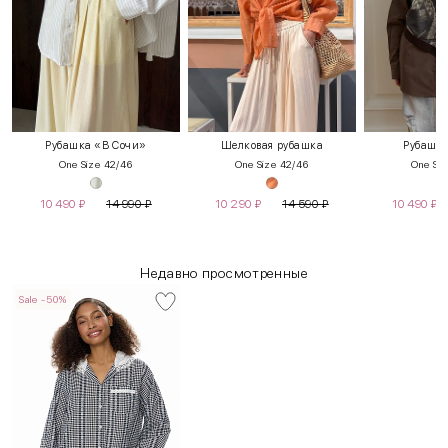
Рубашка «В Сочи»
Шелковая рубашка
Рубашка
One Size 42/46
One Size 42/46
One Siz
10 490
₽
14 990
₽
10 290
₽
14 590
₽
10 490
₽
Недавно просмотренные
Sale -50%