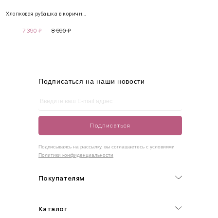
Хлопковая рубашка в коричневую клетку
S
42-44
85-90
65-70
90-95
7 390
₽
8 590
₽
M
44-46
90-95
70-75
95-100
L
46-48
95-100
75-80
100-105
XL
48-50
100-109
80-85
105-109
Подписаться на наши новости
One
42-50
Size
Подписаться
Как правильно себя обмерить
Подписываясь на рассылку, вы соглашаетесь с условиями
Политики конфиденциальности
Обхват груди (С)
Измеряется по самым выступающим точкам.
Покупателям
Обхват талии (А)
Каталог
Естественная линия талии измеряется в самом узком месте.