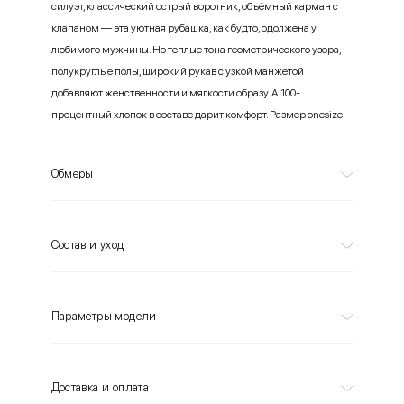
силуэт, классический острый воротник, объёмный карман с
клапаном — эта уютная рубашка, как будто, одолжена у
любимого мужчины. Но теплые тона геометрического узора,
полукруглые полы, широкий рукав с узкой манжетой
добавляют женственности и мягкости образу. А 100-
процентный хлопок в составе дарит комфорт. Размер onesize.
Обмеры
Состав и уход
Параметры модели
Доставка и оплата