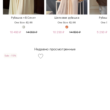
Рубашка «В Сочи»
Шелковая рубашка
Рубашка
One Size 42/46
One Size 42/46
One Siz
10 490
₽
14 990
₽
10 290
₽
14 590
₽
5 290
₽
Недавно просмотренные
Sale -15%
INT
RUS
Грудь
Талия
Бедра
XS
40-42
80-85
60-65
85-90