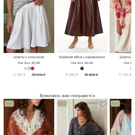
Шорты с косынкой
Кожаная юбка с карманами
Шорты с 
One Size 42/46
One Size 42/46
One Siz
11 190
₽
15 990
₽
8 290
₽
16 590
₽
11 190
₽
Возможно, вам понравится
New
New
New