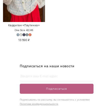
INT
RUS
Грудь
Талия
Бедра
XS
40-42
80-85
60-65
85-90
Кардиган «Паутинка»
One Size 42/46
S
42-44
85-90
65-70
90-95
13 590
₽
M
44-46
90-95
70-75
95-100
L
46-48
95-100
75-80
100-105
XL
48-50
100-109
80-85
105-109
Подписаться на наши новости
One
42-50
Size
Подписаться
Как правильно себя обмерить
Подписываясь на рассылку, вы соглашаетесь с условиями
Политики конфиденциальности
Обхват груди (С)