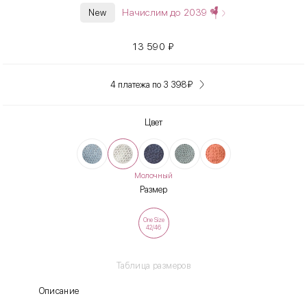
Начислим до
2039
New
13 590
₽
4 платежа по 3 398
₽
Цвет
Молочный
Размер
One Size
42/46
Таблица размеров
Описание