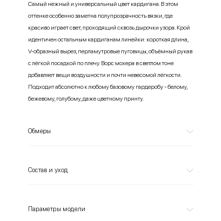
Самый нежный и универсальный цвет кардигана. В этом
оттенке особенно заметна полупрозрачность вязки, где
красиво играет свет, проходящий сквозь дырочки узора. Крой
идентичен остальным кардиганам линейки: короткая длина,
V-образный вырез, перламутровые пуговицы, объёмный рукав
с лёгкой посадкой по плечу. Ворс мохера в светлом тоне
добавляет вещи воздушности и почти невесомой лёгкости.
Подходит абсолютно к любому базовому гардеробу - белому,
бежевому, голубому, даже цветному принту.
Обмеры
Состав и уход
Параметры модели