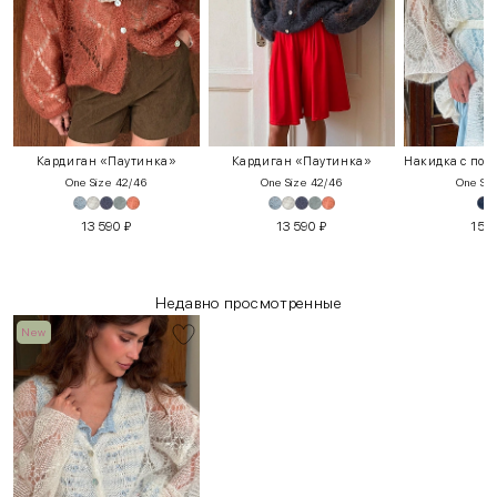
Кардиган «Паутинка»
Кардиган «Паутинка»
One Size 42/46
One Size 42/46
One Siz
13 590
₽
13 590
₽
15 
Недавно просмотренные
New