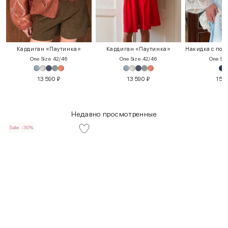
Кардиган «Паутинка»
Кардиган «Паутинка»
One Size 42/46
One Size 42/46
One Siz
13 590
₽
13 590
₽
15 
Недавно просмотренные
Sale -30%
INT
RUS
Грудь
Талия
Бедра