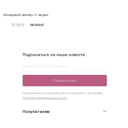
XS
40-42
80-85
60-65
85-90
Мохеровый свитер с V-вырезом
S
42-44
85-90
65-70
90-95
10 790
₽
15 290
₽
M
44-46
90-95
70-75
95-100
L
46-48
95-100
75-80
100-105
XL
48-50
100-109
80-85
105-109
Подписаться на наши новости
One
42-50
Size
Подписаться
Как правильно себя обмерить
Подписываясь на рассылку, вы соглашаетесь с условиями
Политики конфиденциальности
Обхват груди (С)
Измеряется по самым выступающим точкам.
Покупателям
Обхват талии (А)