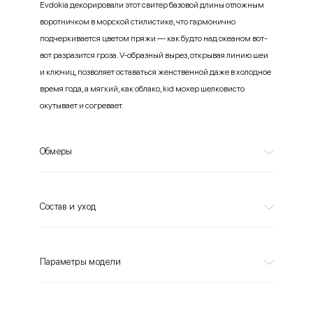
Evdokia декорировали этот свитер базовой длины отложным
воротничком в морской стилистике, что гармонично
подчеркивается цветом пряжи — как будто над океаном вот-
вот разразится гроза. V-образный вырез, открывая линию шеи
и ключиц, позволяет оставаться женственной даже в холодное
время года, а мягкий, как облако, kid мохер шелковисто
окутывает и согревает.
Обмеры
Состав и уход
Параметры модели