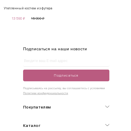
Утепленный костюм из футера
S
42-44
85-90
65-70
90-95
13 590
₽
15 990
₽
M
44-46
90-95
70-75
95-100
L
46-48
95-100
75-80
100-105
XL
48-50
100-109
80-85
105-109
Подписаться на наши новости
One
42-50
Size
Подписаться
Как правильно себя обмерить
Подписываясь на рассылку, вы соглашаетесь с условиями
Политики конфиденциальности
Обхват груди (С)
Измеряется по самым выступающим точкам.
Покупателям
Обхват талии (А)
Каталог
Естественная линия талии измеряется в самом узком месте.