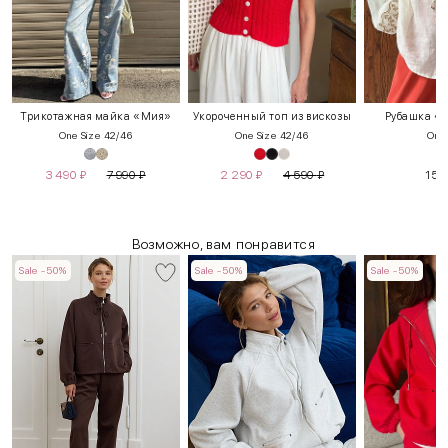
Трикотажная майка «Мия»
Укороченный топ из вискозы
Рубашка «К
One Size 42/46
One Size 42/46
One 
3 490
₽
7 990
₽
2 290
₽
4 590
₽
15 
Возможно, вам понравится
Sale -50%
Sale -50%
Sale -50%