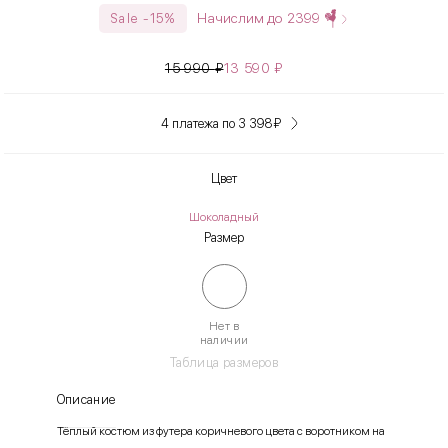
Начислим до
2399
Sale -15%
15 990
₽
13 590
₽
4 платежа по 3 398
₽
Цвет
Шоколадный
Размер
Нет в
наличии
Таблица размеров
Описание
Тёплый костюм из футера коричневого цвета с воротником на