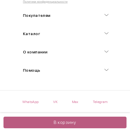
Политики конфиденциальности
Обхват груди (С)
Измеряется по самым выступающим точкам.
Покупателям
Обхват талии (А)
Каталог
Естественная линия талии измеряется в самом узком месте.
Обхват бедер (F)
О компании
Измеряется горизонтально полу по наиболее выступающим
точкам ягодиц.
Помощь
Длина рукавов (B)
Измеряется сантиметровой лентой от шва соединения с
проймой до нижнего края рукава.
WhatsApp
VK
Max
Telegram
Длина брючина (D)
Мерка снимается по боковому шву от верхнего края пояса до
нижнего края брюк.
В корзину