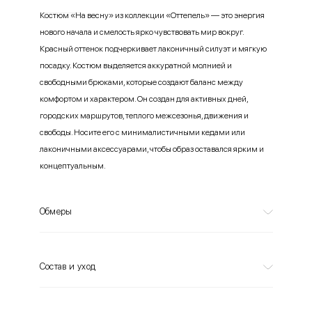
Костюм «На весну» из коллекции «Оттепель» — это энергия
нового начала и смелость ярко чувствовать мир вокруг.
Красный оттенок подчеркивает лаконичный силуэт и мягкую
посадку. Костюм выделяется аккуратной молнией и
свободными брюками, которые создают баланс между
комфортом и характером. Он создан для активных дней,
городских маршрутов, теплого межсезонья, движения и
свободы. Носите его с минималистичными кедами или
лаконичными аксессуарами, чтобы образ оставался ярким и
концептуальным.
Обмеры
Состав и уход