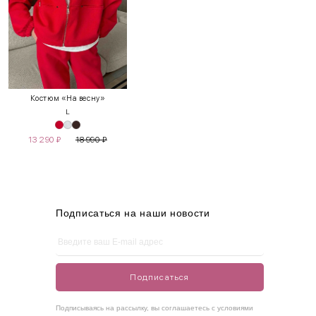
INT
RUS
Грудь
Талия
Бедра
XS
40-42
80-85
60-65
85-90
Костюм «На весну»
L
S
42-44
85-90
65-70
90-95
13 290
₽
18 990
₽
M
44-46
90-95
70-75
95-100
L
46-48
95-100
75-80
100-105
XL
48-50
100-109
80-85
105-109
Подписаться на наши новости
One
42-50
Size
Подписаться
Как правильно себя обмерить
Подписываясь на рассылку, вы соглашаетесь с условиями