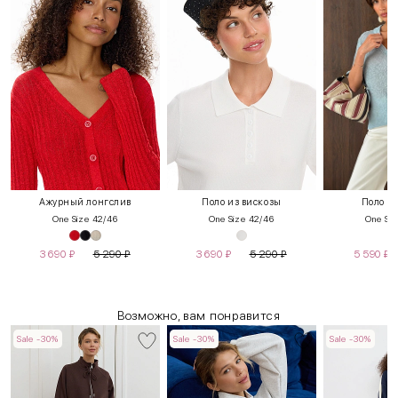
Ажурный лонгслив
Поло из вискозы
Поло из
One Size 42/46
One Size 42/46
One Siz
3 690
₽
5 290
₽
3 690
₽
5 290
₽
5 590
₽
Возможно, вам понравится
Sale -30%
Sale -30%
Sale -30%