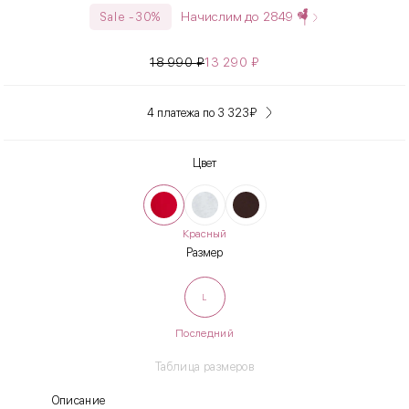
Начислим до
2849
Sale -30%
18 990
₽
13 290
₽
4 платежа по 3 323
₽
Цвет
Красный
Размер
L
Последний
Таблица размеров
Описание