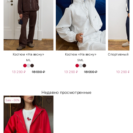
Костюм «На весну»
Костюм «На весну»
M
L
S
M
L
13 290
₽
18 990
₽
13 290
₽
18 990
₽
10 290
₽
Недавно просмотренные
Sale -30%