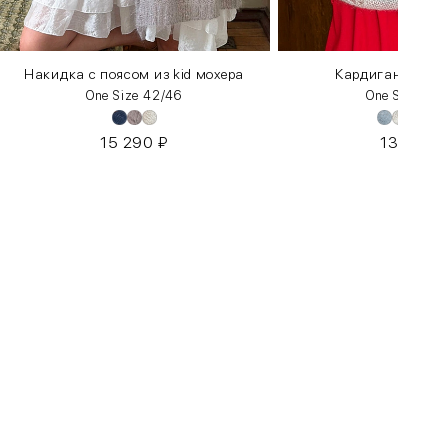
Накидка с поясом из kid мохера
Кардиган «Пау
One Size 42/46
One Size 42
15 290
₽
13 590
Бедра
85-90
90-95