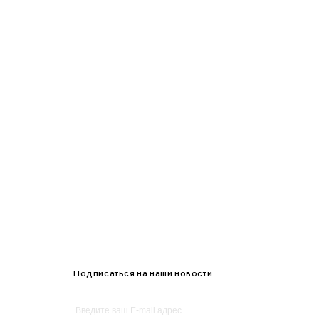
95-100
100-105
105-109
Подписаться на наши новости