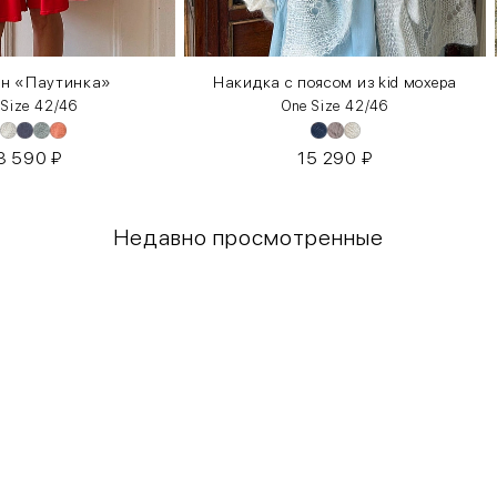
ан «Паутинка»
Накидка с поясом из kid мохера
 Size 42/46
One Size 42/46
3 590
₽
15 290
₽
Недавно просмотренные
Грудь
Талия
80-85
60-65
85-90
65-70