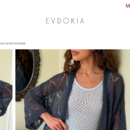
Максимальные скидки сезо
ом из kid мохера