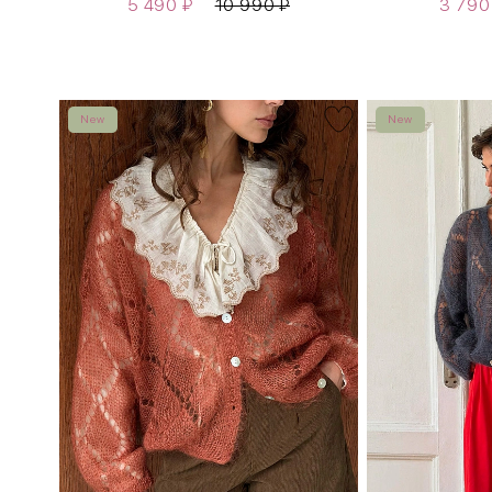
5 490
₽
10 990
₽
3 79
New
New