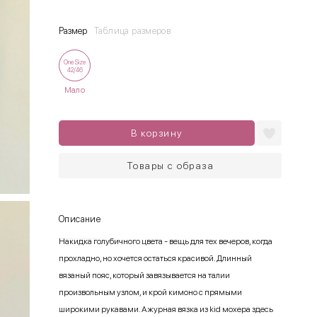
Размер
Таблица размеров
One Size
42/46
Мало
В корзину
Товары с образа
Описание
Накидка голубичного цвета - вещь для тех вечеров, когда
прохладно, но хочется остаться красивой. Длинный
вязаный пояс, который завязывается на талии
произвольным узлом, и крой кимоно с прямыми
широкими рукавами. Ажурная вязка из kid мохера здесь