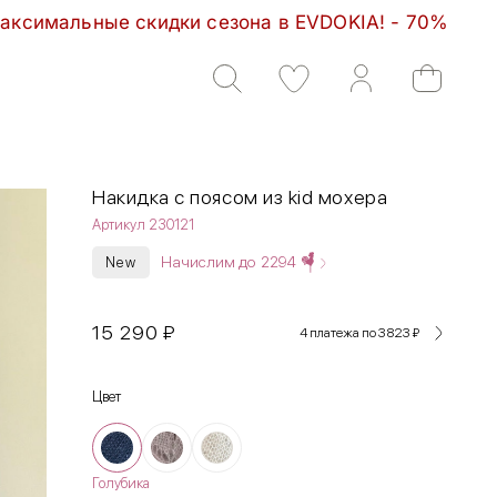
на в EVDOKIA! - 70%         Максимальные скидки с
Накидка с поясом из kid мохера
Артикул 230121
Начислим до
2294
New
15 290
₽
4 платежа по 3 823
₽
Цвет
Голубика