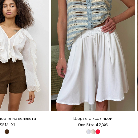
орты из вельвета
Шорты с косынкой
S
S
M
L
XL
One Size 42/46