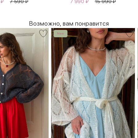
0
₽
7 590
₽
7 990
₽
15 990
₽
Возможно, вам понравится
New