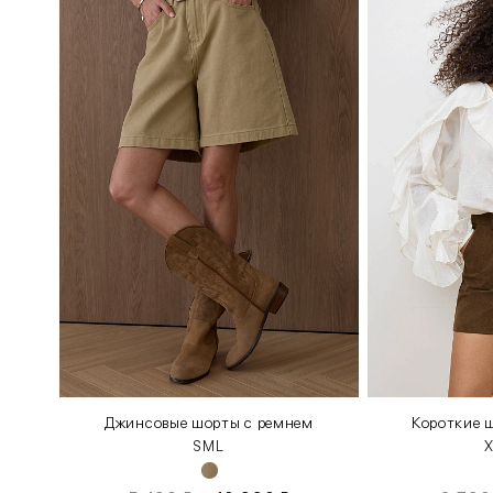
Джинсовые шорты с ремнем
Короткие ш
S
M
L
X