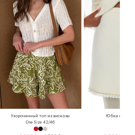
Укороченный топ из вискозы
Юбка с жемч
One Size 42/46
S