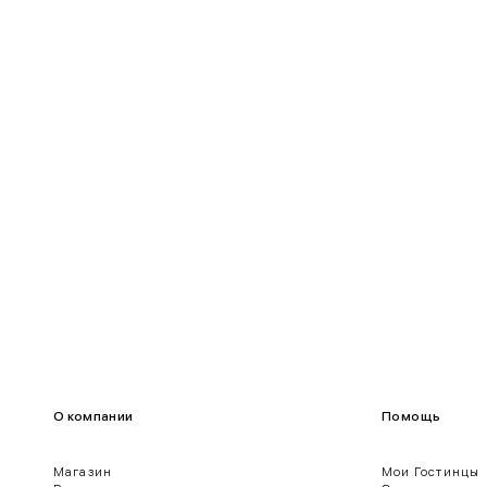
90-95
70-75
95-100
75-80
100-109
80-85
О компании
Помощь
Магазин
Мои Гостинцы