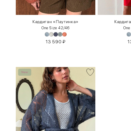
орлом
Кардиган «Паутинка»
Кардиг
One Size 42/46
One
13 590
₽
1
New
INT
RUS
XS
40-42
S
42-44