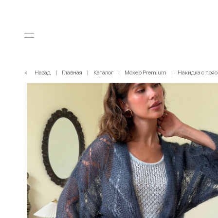
< Назад
Главная
Каталог
Мохер Premium
Накидка с пояс