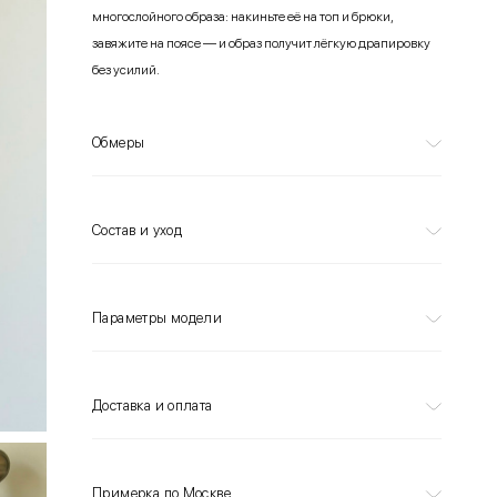
многослойного образа: накиньте её на топ и брюки,
завяжите на поясе — и образ получит лёгкую драпировку
без усилий.
Обмеры
Состав и уход
Параметры модели
Доставка и оплата
Примерка по Москве