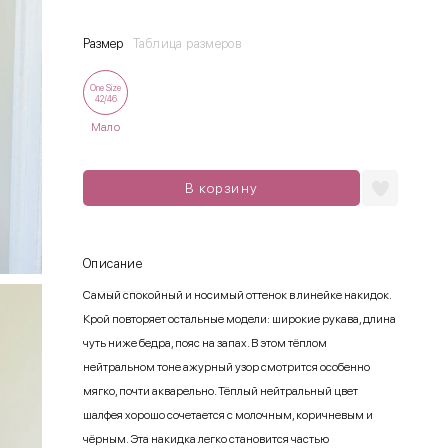
Размер
Таблица размеров
One Size
42/46
Мало
В корзину
Описание
Самый спокойный и носимый оттенок в линейке накидок.
Крой повторяет остальные модели: широкие рукава, длина
чуть ниже бедра, пояс на запах. В этом тёплом
нейтральном тоне ажурный узор смотрится особенно
мягко, почти акварельно. Тёплый нейтральный цвет
шалфея хорошо сочетается с молочным, коричневым и
чёрным. Эта накидка легко становится частью