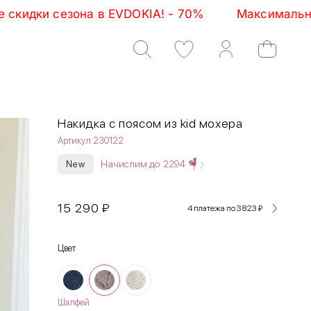
 - 70%         Максимальные скидки сезона в EVDOK
Накидка с поясом из kid мохера
Артикул 230122
Начислим до
2294
New
15 290
₽
4 платежа по 3 823
₽
Цвет
Шалфей