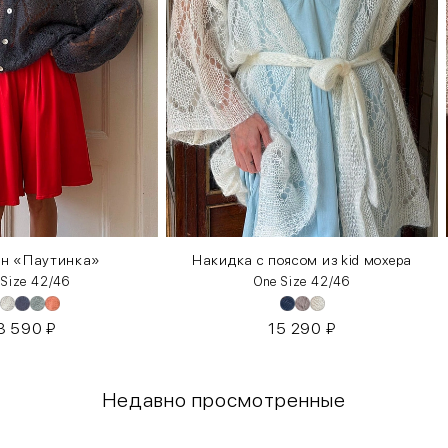
ан «Паутинка»
Накидка с поясом из kid мохера
 Size 42/46
One Size 42/46
3 590
₽
15 290
₽
Недавно просмотренные