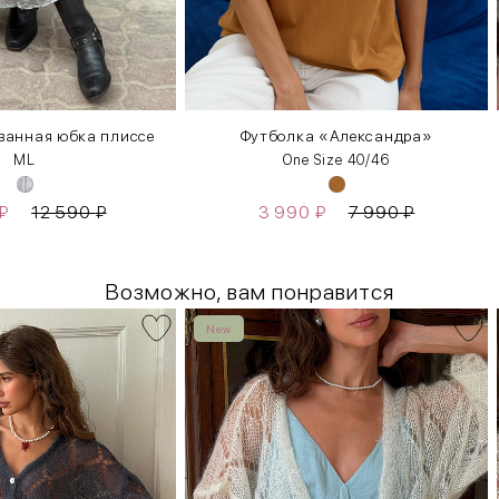
ванная юбка плиссе
Футболка «Александра»
M
L
One Size 40/46
₽
12 590
₽
3 990
₽
7 990
₽
Возможно, вам понравится
New