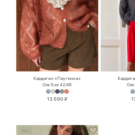
орлом
Кардиган «Паутинка»
Кардиг
One Size 42/46
One
13 590
₽
1
New