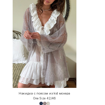
INT
RUS
XS
40-42
S
42-44
M
44-46
L
46-48
XL
48-50
One
42-50
Size
Накидка с поясом из kid мохера
One Size 42/46
Как правильно себя обмерить