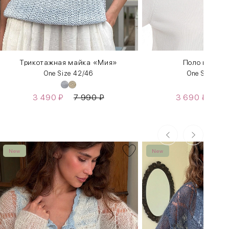
Трикотажная майка «Мия»
Поло из виск
One Size 42/46
One Size 42
3 490
₽
7 990
₽
3 690
₽
5 
New
New