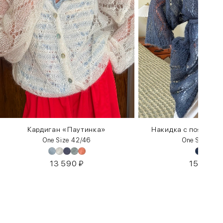
Кардиган «Паутинка»
Накидка с поясом из
One Size 42/46
One Size 42
13 590
₽
15 290
₽