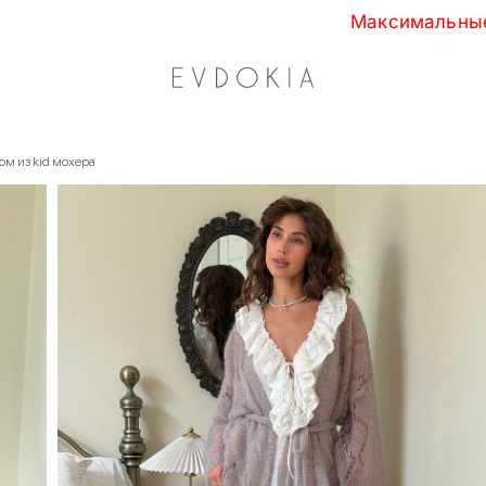
Максимальные скидки сезона в EVDOKIA!
ом из kid мохера