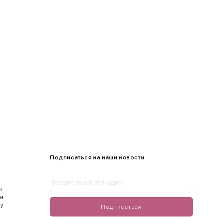
100-105
105-109
Подписаться на наши новости
и
ен
ду
Подписаться