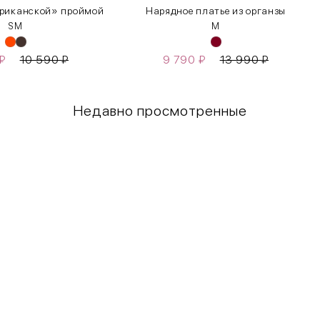
ериканской» проймой
Нарядное платье из органзы
S
M
M
₽
10 590
₽
9 790
₽
13 990
₽
Недавно просмотренные
Грудь
Талия
80-85
60-65
85-90
65-70
90-95
70-75