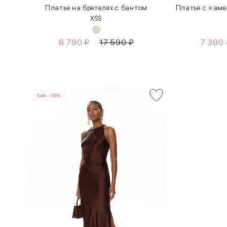
Платье на бретелях с бантом
Платье с «ам
XS
S
8 790
₽
17 590
₽
7 390
Sale -30%
INT
RUS
XS
40-42
S
42-44
M
44-46