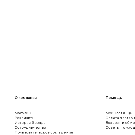
95-100
75-80
100-109
80-85
О компании
Помощь
Магазин
Мои Гостинцы
Реквизиты
Оплата частям
История бренда
Возврат и обм
ягодиц.
Сотрудничество
Советы по ухо
Пользовательское соглашение