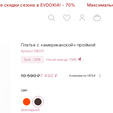
DOKIA! - 70%         Максимальные скидки сезона в
Платье с «американской» проймой
Артикул 108031
Начислим до
1589
Sale -30%
10 590
₽
7 490
₽
4 платежа по 1 873
₽
Цвет
Шоколадный