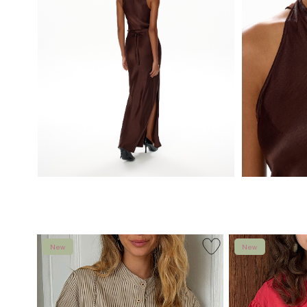
New
New