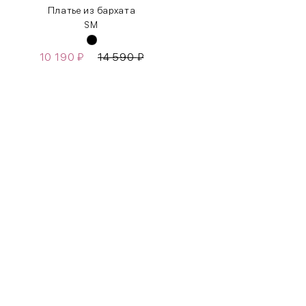
Платье из бархата
S
M
10 190
₽
14 590
₽
Бедра
85-90
90-95
95-100