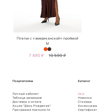
L
46-48
XL
48-50
One
42-50
Size
Платье с «американской» проймой
M
Как правильно себя обмерить
7 490
₽
10 590
₽
Обхват груди (С)
Измеряется по самым выступающим точкам.
Обхват талии (А)
Покупателям
Каталог
Естественная линия талии измеряется в самом узком месте.
Личный кабинет
Sale
Обхват бедер (F)
Таблица размеров
Новинки
Доставка и оплата
Стикеры
Измеряется горизонтально полу по наиболее выступающим точкам 
Акция "День Рождения"
Аксессуары
Программа лояльности
Сертификат