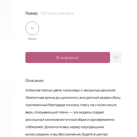
Размер
Таблица размеров
M
Мало
В корзину
Описание
Атласное платье цвета «шоколад» с закрытым декольте.
Элегантная длина до щиколотки, аккуратный разрез сбоку,
приталенный благодаря тонкому поясу на спине силуэт,
верх, открывающий плечи — эта модель создает
роскошный минималистичный образ и одновременно
соблазняет. Дополните ваш наряд подходящими
аксессуарами, и вы, без сомнения, будете в центре