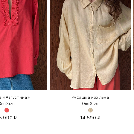
а «Августина»
Рубашка изо льна
One Size
One Size
5 990
₽
14 590
₽