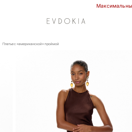
Максимальные скидки сезона в EV
Платье с «американской» проймой