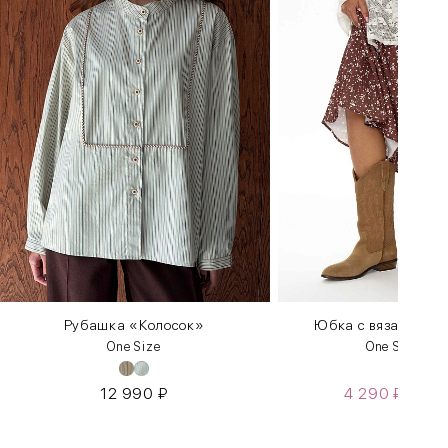
Рубашка «Колосок»
Юбка с вязаными 
One Size
One Size 42
12 990
₽
4 290
₽
8 