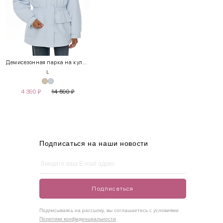
INT
RUS
Грудь
Талия
Бедра
XS
40-42
80-85
60-65
85-90
Демисезонная парка на кулиске
L
S
42-44
85-90
65-70
90-95
4 390
₽
14 590
₽
M
44-46
90-95
70-75
95-100
L
46-48
95-100
75-80
100-105
XL
48-50
100-109
80-85
105-109
Подписаться на наши новости
One
42-50
Size
Подписаться
Как правильно себя обмерить
Подписываясь на рассылку, вы соглашаетесь с условиями
Политики конфиденциальности