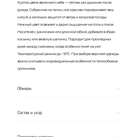
Куртка цвета весеннего неба — лёгкая, как дыхание после
дождя. Собранная на талии, она красиво подчёркивает ваш
силуэт, а капюшон защитит от ветра и капризов погоды.
Нежный цвет освежает и дарит ощущение чистоты и покоя.
Носите её с джинсами или длинной юбкой, добавьте в образ
косынку или вязаную шапочку. Подходит для прохладных
дней между сезонами, когда особенно тянет на уют.
Температурный режим до -10°С. При выборе верхней одежды
важно учитывать индивидуальные особенности теплообмена
организма.
Обмеры
Состав и уход
Параметры модели