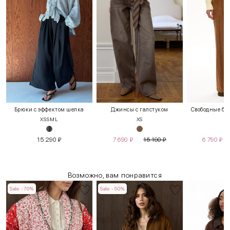
Брюки с эффектом шелка
Джинсы с галстуком
Свободные бр
XS
S
M
L
XS
S
15 290
₽
7 690
₽
15 190
₽
6 790
₽
Возможно, вам понравится
Sale -70%
Sale -50%