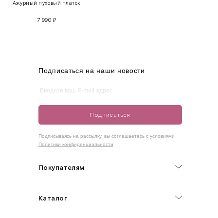
Ажурный пуховый платок
S
42-44
85-90
65-70
90-95
7 990
₽
M
44-46
90-95
70-75
95-100
L
46-48
95-100
75-80
100-105
XL
48-50
100-109
80-85
105-109
Подписаться на наши новости
One
42-50
Size
Подписаться
Как правильно себя обмерить
Подписываясь на рассылку, вы соглашаетесь с условиями
Политики конфиденциальности
Обхват груди (С)
Измеряется по самым выступающим точкам.
Покупателям
Обхват талии (А)
Каталог
Естественная линия талии измеряется в самом узком месте.