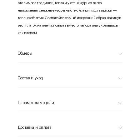
это символ традиции, тепла и уюта. Ажурная вязка
напоминает снежные узоры на стекле, а мягкость пряжи —
теплые объятия. Создавайте самый искренний образ, накинув
этот платок на плечи, повязав вместо капора или укрывшись
как пледом.
Обмеры
Состав и уход
Параметры модели
Доставка и оплата