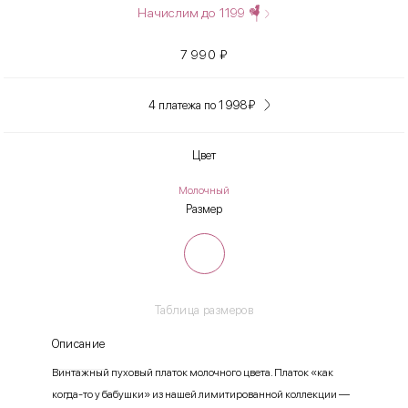
Начислим до
1199
7 990
₽
4 платежа по 1 998
₽
Цвет
Молочный
Размер
Таблица размеров
Описание
Винтажный пуховый платок молочного цвета. Платок «как
когда-то у бабушки» из нашей лимитированной коллекции —