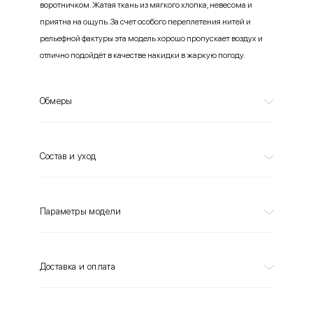
воротничком. Жатая ткань из мягкого хлопка, невесома и
приятна на ощупь. За счет особого переплетения нитей и
рельефной фактуры эта модель хорошо пропускает воздух и
отлично подойдёт в качестве накидки в жаркую погоду.
Обмеры
Состав и уход
Параметры модели
Доставка и оплата