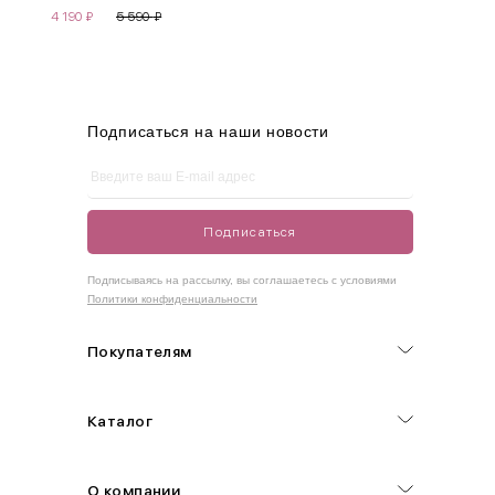
4 190
₽
5 590
₽
M
44-46
90-95
70-75
95-100
L
46-48
95-100
75-80
100-105
XL
48-50
100-109
80-85
105-109
Подписаться на наши новости
One
42-50
Size
Подписаться
Как правильно себя обмерить
Подписываясь на рассылку, вы соглашаетесь с условиями
Политики конфиденциальности
Обхват груди (С)
Измеряется по самым выступающим точкам.
Покупателям
Обхват талии (А)
Каталог
Естественная линия талии измеряется в самом узком месте.
Обхват бедер (F)
О компании