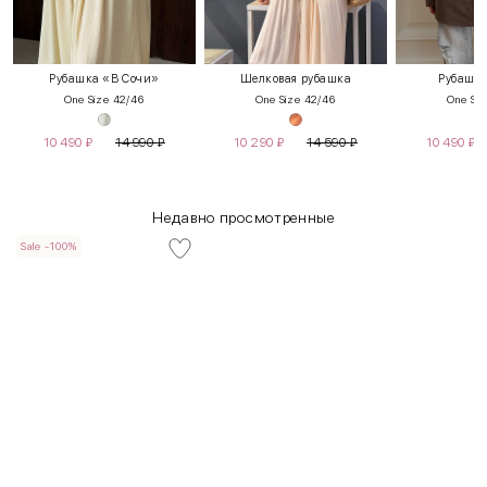
Рубашка «В Сочи»
Шелковая рубашка
Рубашка
One Size 42/46
One Size 42/46
One Siz
10 490
₽
14 990
₽
10 290
₽
14 590
₽
10 490
₽
Недавно просмотренные
Sale -100%
INT
RUS
Грудь
Талия
Бедра
XS
40-42
80-85
60-65
85-90