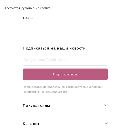
Клетчатая рубашка из хлопка
S
42-44
85-90
65-70
90-95
8 990
₽
M
44-46
90-95
70-75
95-100
L
46-48
95-100
75-80
100-105
XL
48-50
100-109
80-85
105-109
Подписаться на наши новости
One
42-50
Size
Подписаться
Как правильно себя обмерить
Подписываясь на рассылку, вы соглашаетесь с условиями
Политики конфиденциальности
Обхват груди (С)
Измеряется по самым выступающим точкам.
Покупателям
Обхват талии (А)
Каталог
Естественная линия талии измеряется в самом узком месте.