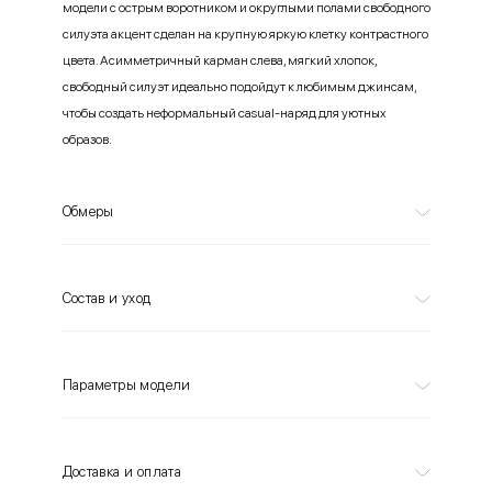
модели с острым воротником и округлыми полами свободного
силуэта акцент сделан на крупную яркую клетку контрастного
цвета. Асимметричный карман слева, мягкий хлопок,
свободный силуэт идеально подойдут к любимым джинсам,
чтобы создать неформальный casual-наряд для уютных
образов.
Обмеры
Состав и уход
Параметры модели
Доставка и оплата