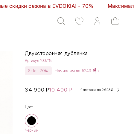
 EVDOKIA! - 70%         Максимальные скидки сезон
Двухсторонняя дубленка
Артикул 100718
Начислим до
5249
Sale -70%
34 990
₽
10 490
₽
4 платежа по 2 623
₽
Цвет
Черный