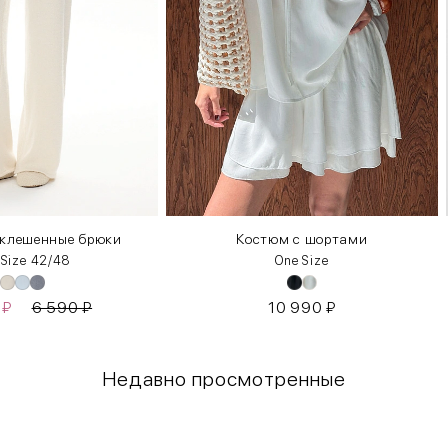
склешенные брюки
Костюм с шортами
 Size 42/48
One Size
0
₽
6 590
₽
10 990
₽
Недавно просмотренные