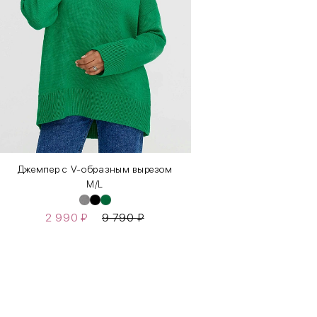
Джемпер с V-образным вырезом
M/L
2 990
₽
9 790
₽