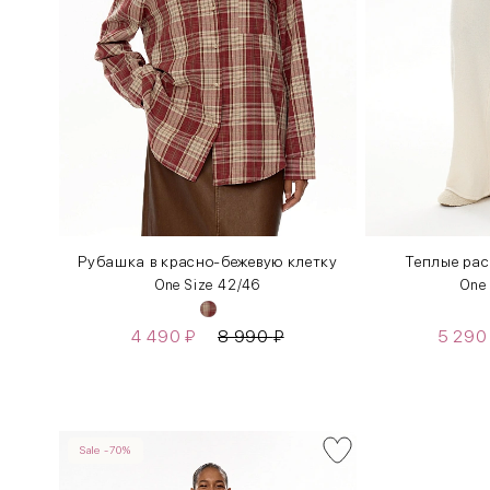
Рубашка в красно-бежевую клетку
Теплые ра
One Size 42/46
One
4 490
₽
8 990
₽
5 29
Sale -70%