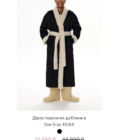
INT
RUS
XS
40-42
S
42-44
M
44-46
L
46-48
XL
48-50
One
42-50
Size
Двухсторонняя дубленка
One Size 40/44
Как правильно себя обмерить
10 490
₽
34 990
₽