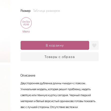
Размер
Таблица размеров
One Size
40/44
Мало
В корзину
Товары с образа
Описание
Двусторонняя дубленка длины «миди» с поясом.
Уникальная модель, которая решит проблему, надеть
светлую или тёмную куртку сегодня. Черный гладкий
материал и белый ворсистый одинаково готовы показать
вас с лучшей стороны. Отсутствие застежки