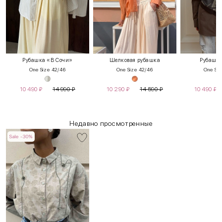
Рубашка «В Сочи»
Шелковая рубашка
Рубашка
One Size 42/46
One Size 42/46
One Siz
10 490
₽
14 990
₽
10 290
₽
14 590
₽
10 490
₽
Недавно просмотренные
Sale -30%