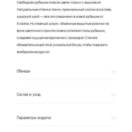
Свободная рубашка onesize цвета «хаки» c вышивкой.
Натуральные оттенки ткани, премиальный хлопок в составе,
широкий крой — все это соединено в новой рубашке от
Evdokia. Но главный штрих: объёмные вышитые розочки на
фоне цветочного принта словно оплетают полы рубашки,
создавая ощущение единения с природой. Станьте
обладательницей этой уникальной блузы, чтобы поражать
воображение других
Обмеры
Состав и уход
Параметры модели