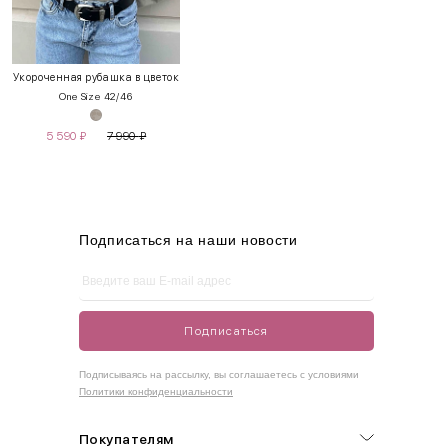
INT
RUS
Грудь
Талия
Бедра
XS
40-42
80-85
60-65
85-90
Укороченная рубашка в цветок
One Size 42/46
S
42-44
85-90
65-70
90-95
5 590
₽
7 990
₽
M
44-46
90-95
70-75
95-100
L
46-48
95-100
75-80
100-105
XL
48-50
100-109
80-85
105-109
Подписаться на наши новости
One
42-50
Size
Подписаться
Как правильно себя обмерить
Подписываясь на рассылку, вы соглашаетесь с условиями
Политики конфиденциальности
Обхват груди (С)
Измеряется по самым выступающим точкам.
Покупателям