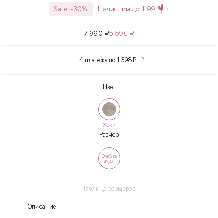
Начислим до
1199
Sale -30%
7 990
₽
5 590
₽
4 платежа по 1 398
₽
Цвет
Хаки
Размер
One Size
42/46
Таблица размеров
Описание