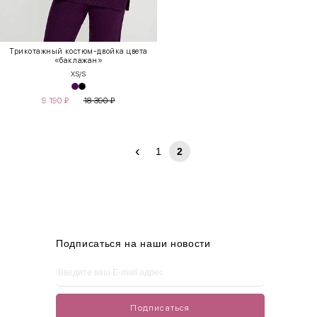
Трикотажный костюм-двойка цвета
«баклажан»
XS/S
9 190
₽
18 390
₽
‹
1
2
Подписаться на наши новости
Подписаться