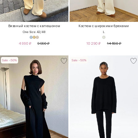
Вязаный костюм с капюшоном
Костюм с широкими брюками
One Size 42/48
L
4 990
₽
9 990
₽
10 290
₽
14 590
₽
Sale -50%
Sale -50%