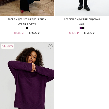
Костюм двойка с кардиганом
Костюм с круглым вырезом
One Size 42/46
XS/S
8 990
₽
17 990
₽
9 190
₽
18 390
₽
Sale -50%