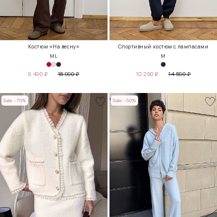
Костюм «На весну»
Спортивный костюм с лампасами
M
L
M
9 490
₽
18 990
₽
10 290
₽
14 590
₽
Sale -70%
Sale -50%