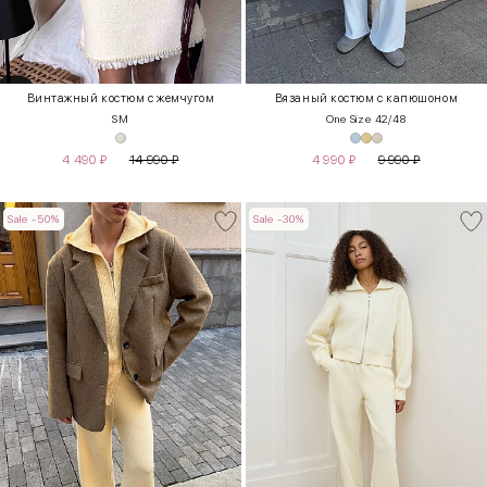
Винтажный костюм с жемчугом
Вязаный костюм с капюшоном
S
M
One Size 42/48
4 490
₽
14 990
₽
4 990
₽
9 990
₽
Sale -50%
Sale -30%