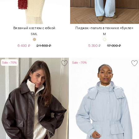
Вязаный костюм с юбкой
Пиджак-пальто в технике «букле»
S
M
L
M
6 490
₽
21 590
₽
5 390
₽
17 990
₽
Sale -70%
Sale -70%