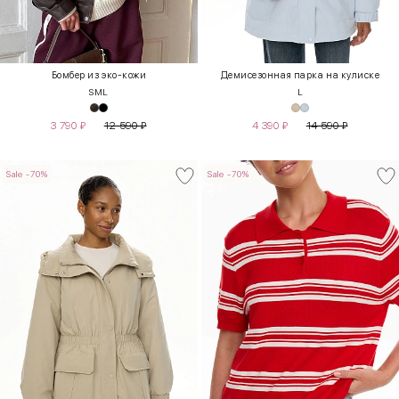
Бомбер из эко-кожи
Демисезонная парка на кулиске
S
M
L
L
3 790
₽
12 590
₽
4 390
₽
14 590
₽
Sale -70%
Sale -70%