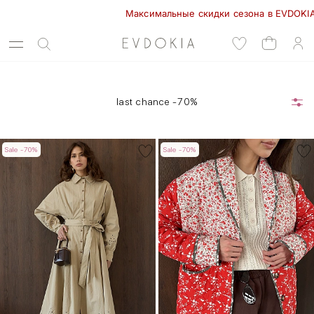
Максимальные скидки сезона в EVDOKIA! - 70%  
last chance -70%
Sale -70%
Sale -70%