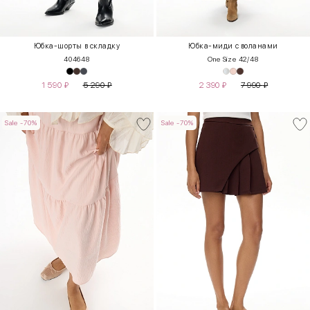
Юбка-шорты в складку
Юбка-миди с воланами
40
46
48
One Size 42/48
1 590
₽
5 290
₽
2 390
₽
7 990
₽
Sale -70%
Sale -70%