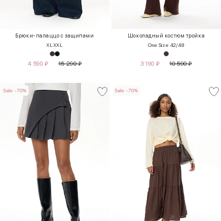
Брюки-палаццо с защипами
Шоколадный костюм тройка
XL
XXL
One Size 42/48
4 590
₽
15 290
₽
3 190
₽
10 590
₽
Sale -70%
Sale -70%