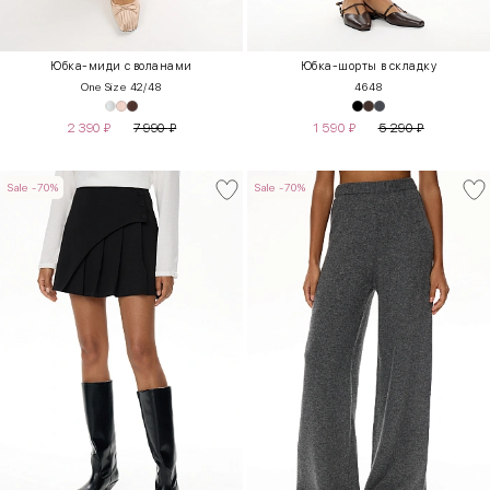
Юбка-миди с воланами
Юбка-шорты в складку
One Size 42/48
46
48
2 390
₽
7 990
₽
1 590
₽
5 290
₽
Sale -70%
Sale -70%