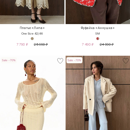
Платье «Липа»
Фуфайка «Аннушка»
One Size 42/46
S
M
7 790
₽
25 990
₽
7 490
₽
24 990
₽
Sale -70%
Sale -70%