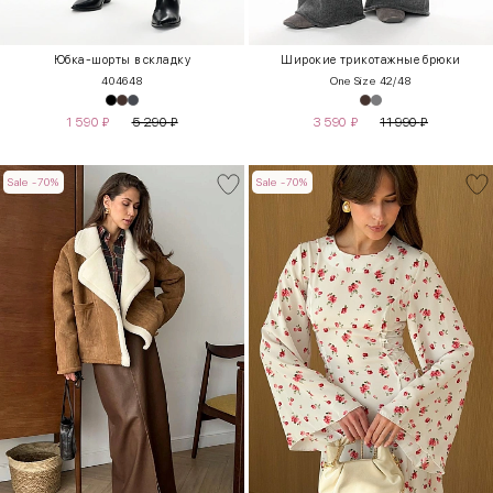
Юбка-шорты в складку
Широкие трикотажные брюки
40
46
48
One Size 42/48
1 590
₽
5 290
₽
3 590
₽
11 990
₽
Sale -70%
Sale -70%