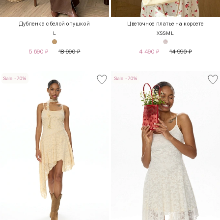
Дубленка с белой опушкой
Цветочное платье на корсете
L
XS
S
M
L
5 690
₽
18 990
₽
4 490
₽
14 990
₽
Sale -70%
Sale -70%