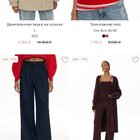
Демисезонная парка на кулиске
Трикотажное поло
L
One Size 42/46
4 390
₽
14 590
₽
1 790
₽
5 990
₽
Sale -70%
Sale -70%