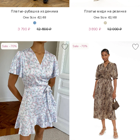
Платье-рубашка из денима
Платье миди на резинке
One Size 42/48
One Size 42/48
3 790
₽
12 590
₽
3 890
₽
12 990
₽
Sale -70%
Sale -70%