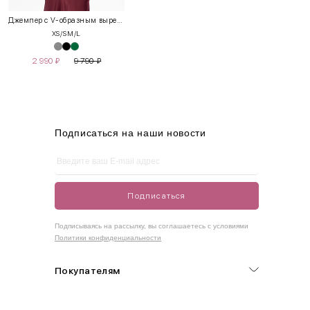
XS
40-42
80-85
60-65
85-90
Джемпер с V-образным вырезом
XS/S
M/L
S
42-44
85-90
65-70
90-95
2 990
₽
9 790
₽
M
44-46
90-95
70-75
95-100
L
46-48
95-100
75-80
100-105
XL
48-50
100-109
80-85
105-109
Подписаться на наши новости
One
42-50
Size
Подписаться
Как правильно себя обмерить
Подписываясь на рассылку, вы соглашаетесь с условиями
Политики конфиденциальности
Обхват груди (С)
Измеряется по самым выступающим точкам.
Покупателям
Обхват талии (А)