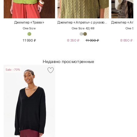
Джемпер «Трава»
Джемпер «Апрель» с рукавом 3/4
One Size
One Size 42/48
One Siz
11 990
₽
8 390
₽
11 990
₽
8 890
₽
Недавно просмотренные
Sale -70%
INT
RUS
Грудь
Талия
Бедра