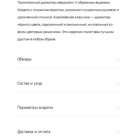
Трикотажный джемпер оверсайз с V-образным вырезом.
Модель с открытым воротом, широким спущенным рукавом и
удлинённой спинкой. Королевская классика — джемпер
чёрного цвета, сдержанный и лаконичный, но лояльный ко
всем цветовым решениям. Это изделие станет вам лучшим
другом в любом образе.
Обмеры
Состав и уход
Параметры модели
Доставка и оплата