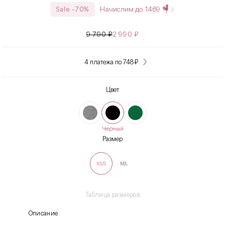
Начислим до
1469
Sale -70%
9 790
₽
2 990
₽
4 платежа по 748
₽
Цвет
Черный
Размер
XS/S
M/L
Таблица размеров
Описание