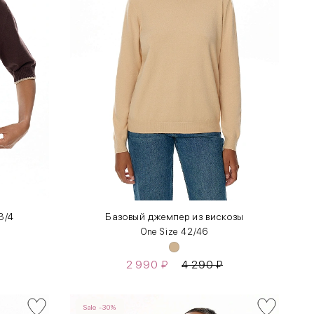
3/4
Базовый джемпер из вискозы
One Size 42/46
2 990
₽
4 290
₽
Sale -30%