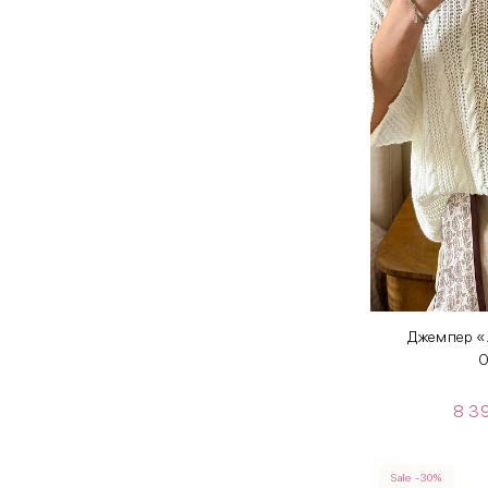
Джемпер «
O
8 3
Sale -30%