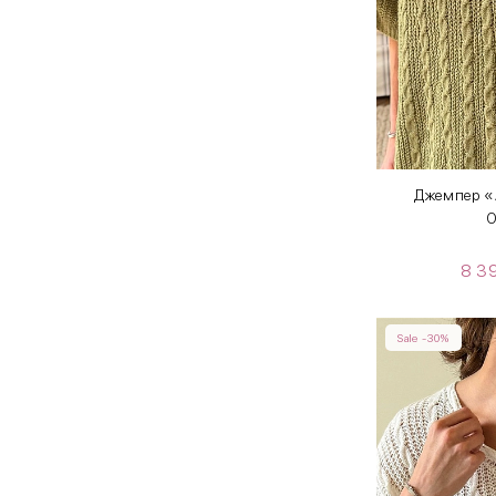
Джемпер «
O
8 3
Sale -30%