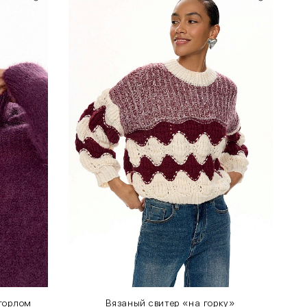
 горлом
Вязаный свитер «на горку»