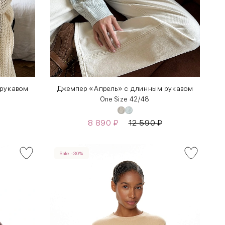
 рукавом
Джемпер «Апрель» c длинным рукавом
One Size 42/48
8 890
₽
12 590
₽
Sale -30%