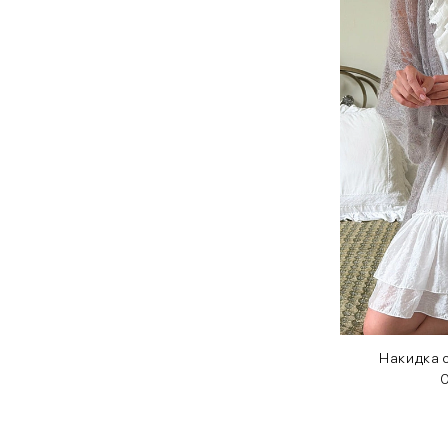
Накидка с
O