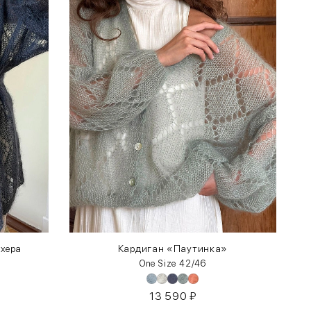
охера
Кардиган «Паутинка»
One Size 42/46
13 590
₽