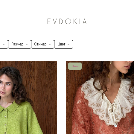
Курьерская доставка по Москве
и
Размер
Стикер
Цвет
New