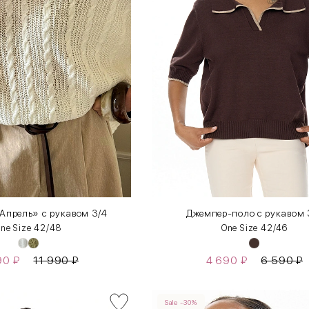
Апрель» с рукавом 3/4
Джемпер-поло с рукавом 
ne Size 42/48
One Size 42/46
90
₽
11 990
₽
4 690
₽
6 590
₽
Sale -30%