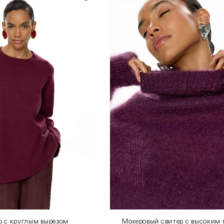
 с круглым вырезом
Мохеровый свитер с высоким