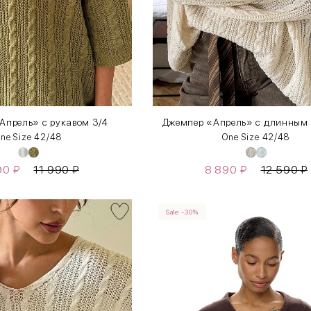
Апрель» с рукавом 3/4
Джемпер «Апрель» c длинным
ne Size 42/48
One Size 42/48
90
₽
11 990
₽
8 890
₽
12 590
₽
Sale -30%