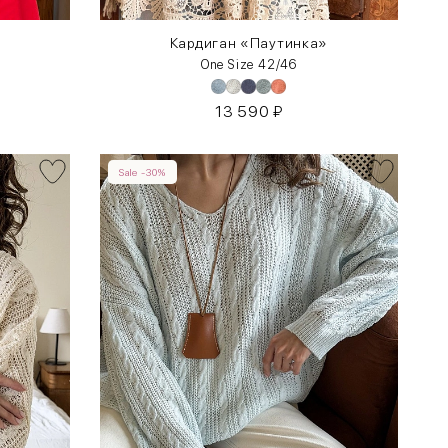
»
Кардиган «Паутинка»
One Size 42/46
13 590
₽
Sale -30%