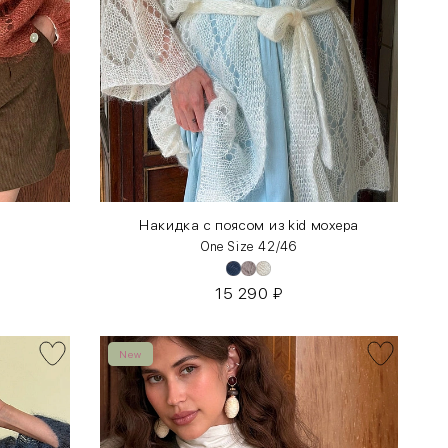
»
Накидка с поясом из kid мохера
One Size 42/46
15 290
₽
New