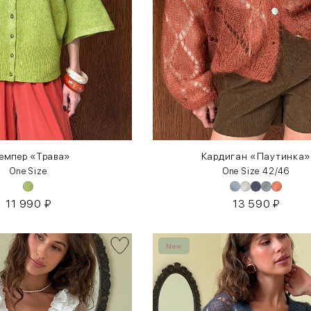
емпер «Трава»
Кардиган «Паутинка
One Size
One Size 42/46
11 990
₽
13 590
₽
New