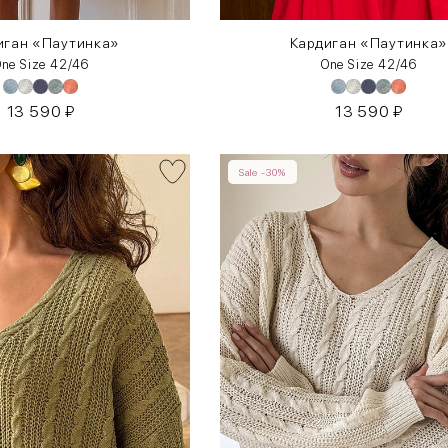
иган «Паутинка»
Кардиган «Паутинка
ne Size 42/46
One Size 42/46
13 590
₽
13 590
₽
Sale -30%