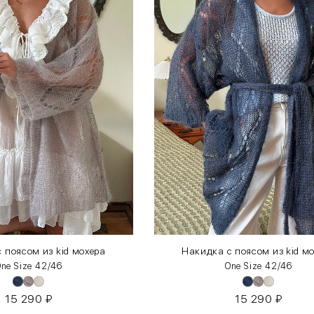
 поясом из kid мохера
Накидка с поясом из kid м
ne Size 42/46
One Size 42/46
15 290
₽
15 290
₽