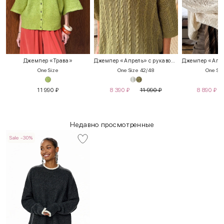
Джемпер «Трава»
Джемпер «Апрель» с рукавом 3/4
One Size
One Size 42/48
One Siz
11 990
₽
8 390
₽
11 990
₽
8 890
₽
Недавно просмотренные
Sale -30%