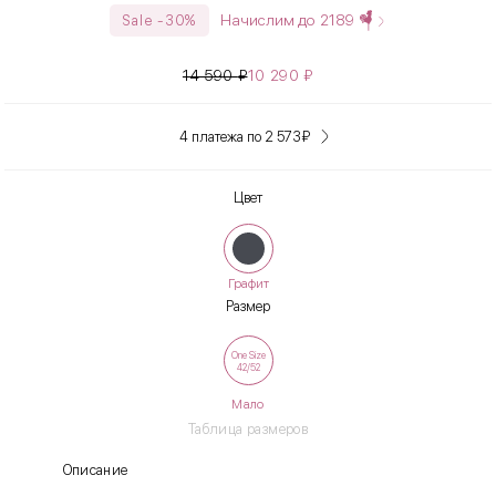
Начислим до
2189
Sale -30%
14 590
₽
10 290
₽
4 платежа по 2 573
₽
Цвет
Графит
Размер
One Size
42/52
Мало
Таблица размеров
Описание