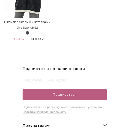
INT
RUS
Грудь
Талия
Бедра
XS
40-42
80-85
60-65
85-90
Джемпер с белыми вставками
One Size 42/52
S
42-44
85-90
65-70
90-95
10 290
₽
14 590
₽
M
44-46
90-95
70-75
95-100
L
46-48
95-100
75-80
100-105
XL
48-50
100-109
80-85
105-109
Подписаться на наши новости
One
42-50
Size
Подписаться
Как правильно себя обмерить
Подписываясь на рассылку, вы соглашаетесь с условиями
Политики конфиденциальности
Обхват груди (С)
Измеряется по самым выступающим точкам.
Покупателям