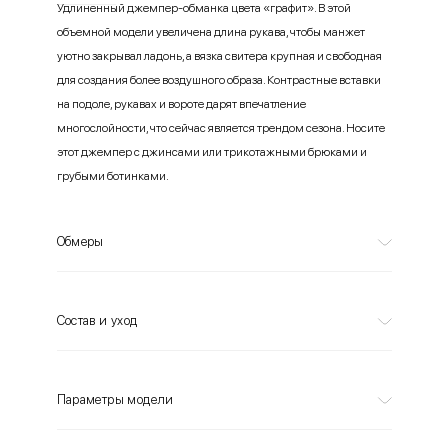
Удлиненный джемпер-обманка цвета «графит». В этой
объемной модели увеличена длина рукава, чтобы манжет
уютно закрывал ладонь, а вязка свитера крупная и свободная
для создания более воздушного образа. Контрастные вставки
на подоле, рукавах и вороте дарят впечатление
многослойности, что сейчас является трендом сезона. Носите
этот джемпер с джинсами или трикотажными брюками и
грубыми ботинками.
Обмеры
Состав и уход
Параметры модели