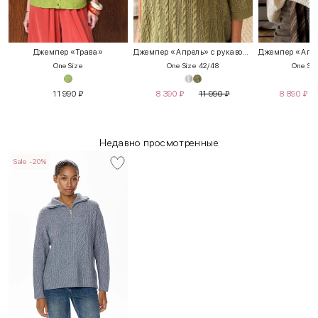
Джемпер «Трава»
Джемпер «Апрель» с рукавом 3/4
One Size
One Size 42/48
One Siz
11 990
₽
8 390
₽
11 990
₽
8 890
₽
Недавно просмотренные
Sale -20%
INT
RUS
Грудь
Талия
Бедра