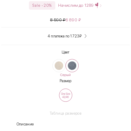
Начислим до
1289
Sale -20%
8 590
₽
6 890
₽
4 платежа по 1 723
₽
Цвет
Серый
Размер
One Size
42/46
Таблица размеров
Описание