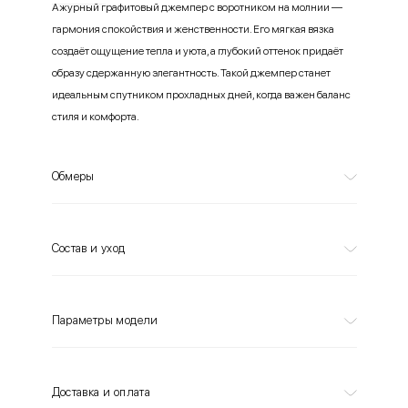
Ажурный графитовый джемпер с воротником на молнии —
гармония спокойствия и женственности. Его мягкая вязка
создаёт ощущение тепла и уюта, а глубокий оттенок придаёт
образу сдержанную элегантность. Такой джемпер станет
идеальным спутником прохладных дней, когда важен баланс
стиля и комфорта.
Обмеры
Состав и уход
Параметры модели
Доставка и оплата