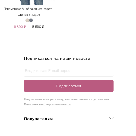
XS
40-42
80-85
60-65
85-90
Джемпер с V-образным воротником
One Size 42/46
S
42-44
85-90
65-70
90-95
6 890
₽
8 590
₽
M
44-46
90-95
70-75
95-100
L
46-48
95-100
75-80
100-105
XL
48-50
100-109
80-85
105-109
Подписаться на наши новости
One
42-50
Size
Подписаться
Как правильно себя обмерить
Подписываясь на рассылку, вы соглашаетесь с условиями
Политики конфиденциальности
Обхват груди (С)
Измеряется по самым выступающим точкам.
Покупателям
Обхват талии (А)