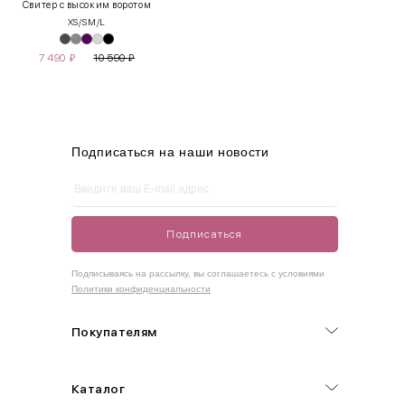
Свитер с высоким воротом
XS/S
M/L
S
42-44
85-90
65-70
90-95
7 490
₽
10 590
₽
M
44-46
90-95
70-75
95-100
L
46-48
95-100
75-80
100-105
XL
48-50
100-109
80-85
105-109
Подписаться на наши новости
One
42-50
Size
Подписаться
Как правильно себя обмерить
Подписываясь на рассылку, вы соглашаетесь с условиями
Политики конфиденциальности
Обхват груди (С)
Измеряется по самым выступающим точкам.
Покупателям
Обхват талии (А)
Каталог
Естественная линия талии измеряется в самом узком месте.