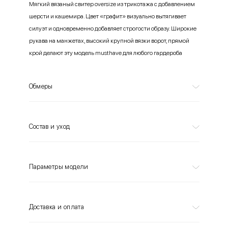
Мягкий вязаный свитер oversize из трикотажа с добавлением
шерсти и кашемира. Цвет «графит» визуально вытягивает
силуэт и одновременно добавляет строгости образу. Широкие
рукава на манжетах, высокий крупной вязки ворот, прямой
крой делают эту модель musthave для любого гардероба
Обмеры
Состав и уход
Параметры модели
Доставка и оплата