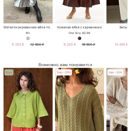
Металлизированная юбка плиссе
Кожаная юбка с карманами
Белые 
M
L
One Size 42/46
S
6 290
₽
12 590
₽
8 290
₽
16 590
₽
10 490
₽
Возможно, вам понравится
New
Sale -30%
Sale -30%