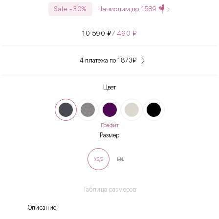
Начислим до
1589
Sale -30%
10 590
₽
7 490
₽
4 платежа по 1 873
₽
Цвет
Графит
Размер
XS/S
M/L
Таблица размеров
Описание