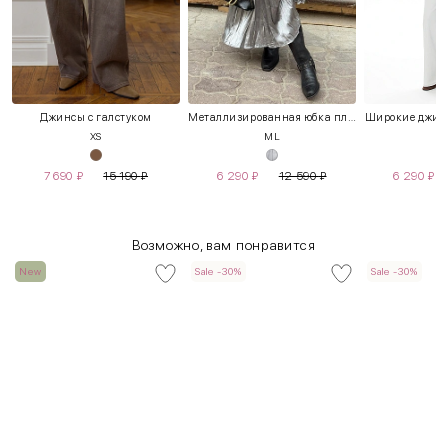
Джинсы с галстуком
Металлизированная юбка плиссе
Широкие джинс
XS
M
L
7 690
₽
15 190
₽
6 290
₽
12 590
₽
6 290
₽
Возможно, вам понравится
New
Sale -30%
Sale -30%