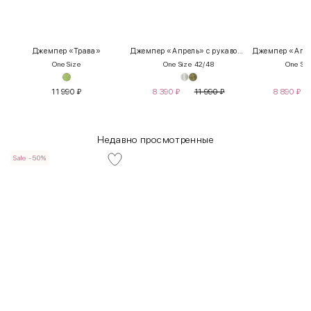
Джемпер «Трава»
Джемпер «Апрель» с рукавом 3/4
One Size
One Size 42/48
One Siz
11 990
₽
8 390
₽
11 990
₽
8 890
₽
Недавно просмотренные
Sale -50%
INT
RUS
Грудь
Талия
Бедра