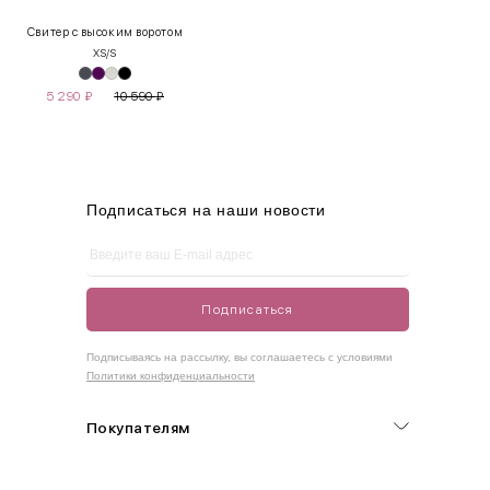
XS
40-42
80-85
60-65
85-90
Свитер с высоким воротом
XS/S
S
42-44
85-90
65-70
90-95
5 290
₽
10 590
₽
M
44-46
90-95
70-75
95-100
L
46-48
95-100
75-80
100-105
XL
48-50
100-109
80-85
105-109
Подписаться на наши новости
One
42-50
Size
Подписаться
Как правильно себя обмерить
Подписываясь на рассылку, вы соглашаетесь с условиями
Политики конфиденциальности
Обхват груди (С)
Измеряется по самым выступающим точкам.
Покупателям
Обхват талии (А)