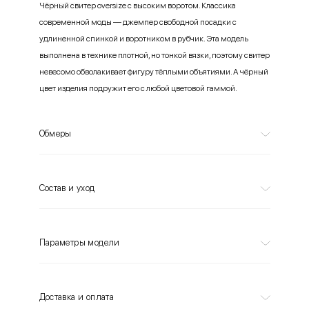
Чёрный свитер oversize с высоким воротом. Классика
современной моды — джемпер свободной посадки с
удлиненной спинкой и воротником в рубчик. Эта модель
выполнена в технике плотной, но тонкой вязки, поэтому свитер
невесомо обволакивает фигуру тёплыми объятиями. А чёрный
цвет изделия подружит его с любой цветовой гаммой.
Обмеры
Состав и уход
Параметры модели
Доставка и оплата