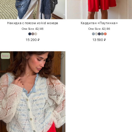
Накидка с поясом из kid мохера
Кардиган «Паутинка»
One Size 42/46
One Size 42/46
15 290
₽
13 590
₽
New