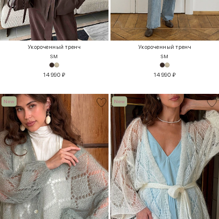
Укороченный тренч
Укороченный тренч
S
M
S
M
14 990
₽
14 990
₽
New
New