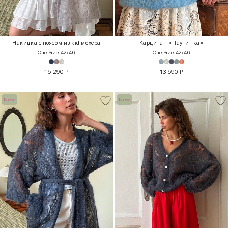
Накидка с поясом из kid мохера
Кардиган «Паутинка»
One Size 42/46
One Size 42/46
15 290
₽
13 590
₽
New
New