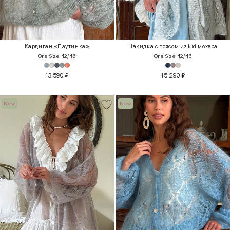
Кардиган «Паутинка»
Накидка с поясом из kid мохера
One Size 42/46
One Size 42/46
13 590
₽
15 290
₽
New
New