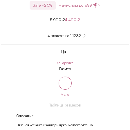
Начислим до
899
Sale -25%
5 990
₽
4 490
₽
4 платежа по 1 123
₽
Цвет
Канарейка
Размер
Мало
Таблица размеров
Описание
Вязаная косынка из ангоры ярко-желтого оттенка.