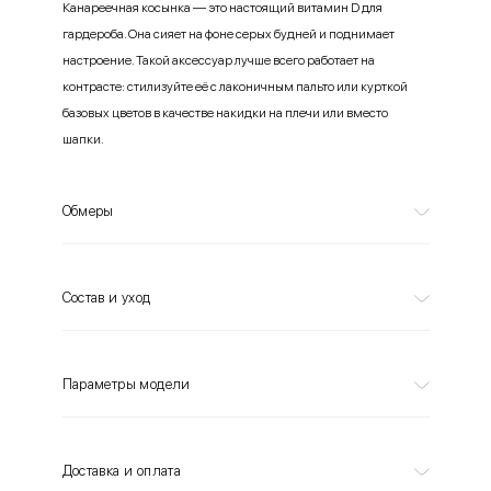
Канареечная косынка — это настоящий витамин D для
гардероба. Она сияет на фоне серых будней и поднимает
настроение. Такой аксессуар лучше всего работает на
контрасте: стилизуйте её с лаконичным пальто или курткой
базовых цветов в качестве накидки на плечи или вместо
шапки.
Обмеры
Состав и уход
Параметры модели
Доставка и оплата