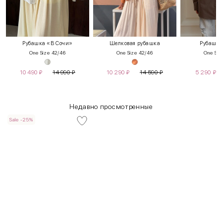
Рубашка «В Сочи»
Шелковая рубашка
Рубашка
One Size 42/46
One Size 42/46
One Siz
10 490
₽
14 990
₽
10 290
₽
14 590
₽
5 290
₽
Недавно просмотренные
Sale -25%
INT
RUS
Грудь
Талия
Бедра