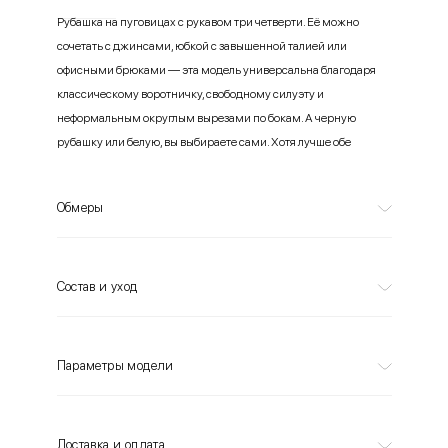
Рубашка на пуговицах с рукавом три четверти. Её можно
сочетать с джинсами, юбкой с завышенной талией или
офисными брюками — эта модель универсальна благодаря
классическому воротничку, свободному силуэту и
неформальным округлым вырезами по бокам. А черную
рубашку или белую, вы выбираете сами. Хотя лучше обе
Обмеры
Состав и уход
Параметры модели
Доставка и оплата