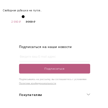
XS
40-42
80-85
60-65
85-90
Свободная рубашка на пуговицах
S
42-44
85-90
65-70
90-95
2 990
₽
3 990
₽
M
44-46
90-95
70-75
95-100
L
46-48
95-100
75-80
100-105
XL
48-50
100-109
80-85
105-109
Подписаться на наши новости
One
42-50
Size
Подписаться
Как правильно себя обмерить
Подписываясь на рассылку, вы соглашаетесь с условиями
Политики конфиденциальности
Обхват груди (С)
Измеряется по самым выступающим точкам.
Покупателям
Обхват талии (А)