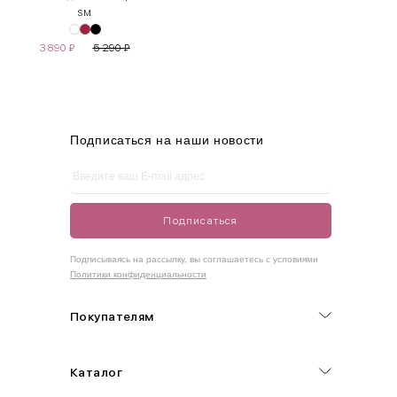
S
M
S
42-44
85-90
65-70
90-95
3 890
₽
5 290
₽
M
44-46
90-95
70-75
95-100
L
46-48
95-100
75-80
100-105
XL
48-50
100-109
80-85
105-109
Подписаться на наши новости
One
42-50
Size
Подписаться
Как правильно себя обмерить
Подписываясь на рассылку, вы соглашаетесь с условиями
Политики конфиденциальности
Обхват груди (С)
Измеряется по самым выступающим точкам.
Покупателям
Обхват талии (А)
Каталог
Естественная линия талии измеряется в самом узком месте.