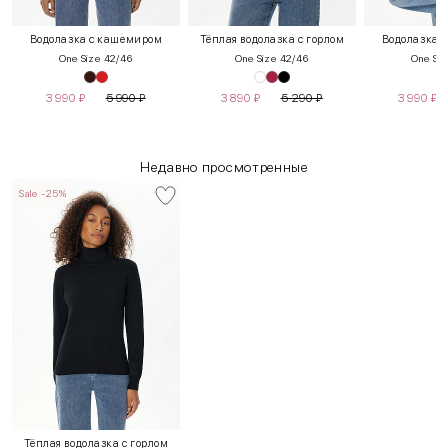
Водолазка с кашемиром
Тёплая водолазка с горлом
Водолазка 
One Size 42/46
One Size 42/46
One Siz
3 990
₽
5 990
₽
3 890
₽
5 290
₽
3 990
₽
Недавно просмотренные
Sale -25%
INT
RUS
Грудь
Талия
Бедра
XS
40-42
80-85
60-65
85-90
Тёплая водолазка с горлом