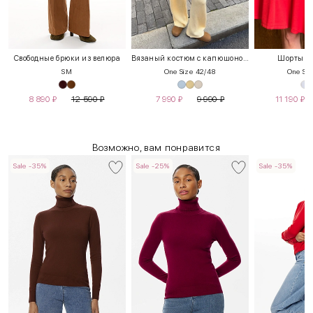
Свободные брюки из велюра
Вязаный костюм с капюшоном
Шорты с 
S
M
One Size 42/48
One Siz
8 890
₽
12 590
₽
7 990
₽
9 990
₽
11 190
₽
Возможно, вам понравится
Sale -35%
Sale -25%
Sale -35%