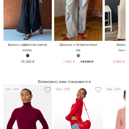
Брюки с эффектом шелка
Джинсы с потертостями
Брюки 
XS
S
M
L
S
M
One Siz
15 290
₽
7 590
₽
14 990
₽
8 890
₽
Возможно, вам понравится
Sale -25%
Sale -35%
Sale -25%