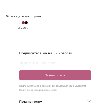
XS
40-42
80-85
60-65
85-90
Тёплая водолазка с горлом
S
42-44
85-90
65-70
90-95
3 290
₽
M
44-46
90-95
70-75
95-100
L
46-48
95-100
75-80
100-105
XL
48-50
100-109
80-85
105-109
Подписаться на наши новости
One
42-50
Size
Подписаться
Как правильно себя обмерить
Подписываясь на рассылку, вы соглашаетесь с условиями
Политики конфиденциальности
Обхват груди (С)
Измеряется по самым выступающим точкам.
Покупателям