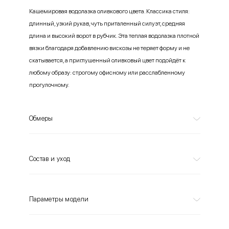
Кашемировая водолазка оливкового цвета. Классика стиля:
длинный, узкий рукав, чуть приталенный силуэт, средняя
длина и высокий ворот в рубчик. Эта теплая водолазка плотной
вязки благодаря добавлению вискозы не теряет форму и не
скатывается, а приглушенный оливковый цвет подойдёт к
любому образу: строгому офисному или расслабленному
прогулочному.
Обмеры
Состав и уход
Параметры модели