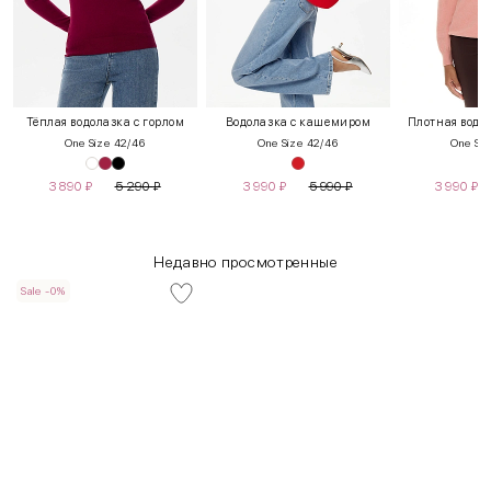
Тёплая водолазка с горлом
Водолазка с кашемиром
Плотная водол
One Size 42/46
One Size 42/46
One Siz
3 890
₽
5 290
₽
3 990
₽
5 990
₽
3 990
₽
Недавно просмотренные
Sale -0%
INT
RUS
Грудь
Талия
Бедра