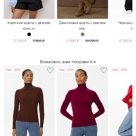
Короткие шорты с ремнем
Джинсовые шорты с ремнем
Черные дж
XS
M
L
XL
S
M
L
26
2
2 290
₽
7 590
₽
5 490
₽
10 990
₽
6 290
₽
Возможно, вам понравится
Sale -35%
Sale -25%
Sale -35%