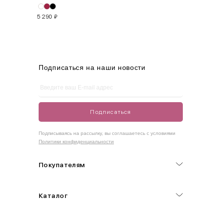
S
42-44
85-90
65-70
90-95
5 290
₽
M
44-46
90-95
70-75
95-100
L
46-48
95-100
75-80
100-105
XL
48-50
100-109
80-85
105-109
Подписаться на наши новости
One
42-50
Size
Подписаться
Как правильно себя обмерить
Подписываясь на рассылку, вы соглашаетесь с условиями
Политики конфиденциальности
Обхват груди (С)
Измеряется по самым выступающим точкам.
Покупателям
Обхват талии (А)
Каталог
Естественная линия талии измеряется в самом узком месте.