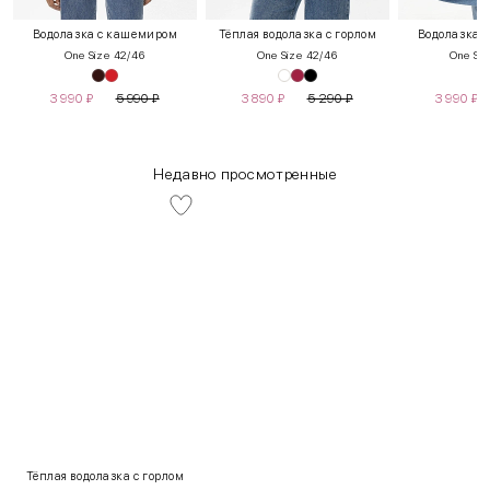
Водолазка с кашемиром
Тёплая водолазка с горлом
Водолазка 
One Size 42/46
One Size 42/46
One Siz
3 990
₽
5 990
₽
3 890
₽
5 290
₽
3 990
₽
Недавно просмотренные
INT
RUS
Грудь
Талия
Бедра
XS
40-42
80-85
60-65
85-90
Тёплая водолазка с горлом