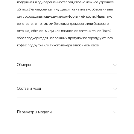
воздушная и одновременно тёплая, словно нежное утреннее
облако. Лёгкая, слегка тянущаяся ткань плавно обволакивает
фигуру, создавая ощущение комфорта и лёгкости. Идеально
сочетается с прямыми брюками кремового или бежевого
оттенка, юбками-миди или джинсами светлых тонов. Такой
образ подходит для неспешных прогулок по городу, уютного
кофе с подругой или тихого вечера в любимом кафе.
Обмеры
Состав и уход
Параметры модели