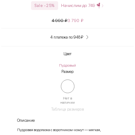
Начислим до
749
Sale -25%
4 990
₽
3 790
₽
4 платежа по 948
₽
Цвет
Пудровый
Размер
Нет в
наличии
Таблица размеров
Описание
Пудровая водолазка с воротником-хомут — мягкая,