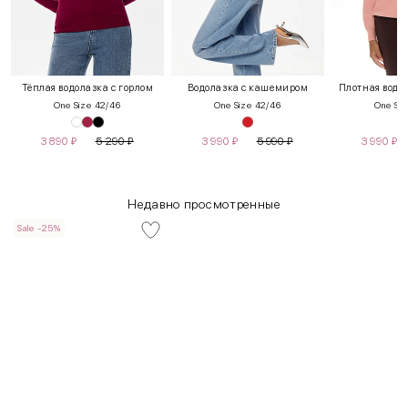
Тёплая водолазка с горлом
Водолазка с кашемиром
Плотная водол
One Size 42/46
One Size 42/46
One Siz
3 890
₽
5 290
₽
3 990
₽
5 990
₽
3 990
₽
Недавно просмотренные
Sale -25%
INT
RUS
Грудь
Талия
Бедра