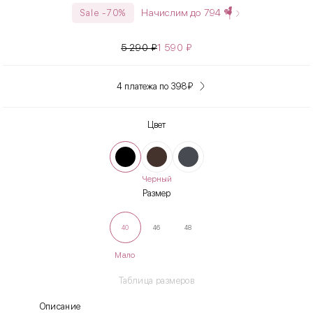
Начислим до
794
Sale -70%
5 290
₽
1 590
₽
4 платежа по 398
₽
Цвет
Черный
Размер
40
46
48
Мало
Таблица размеров
Описание