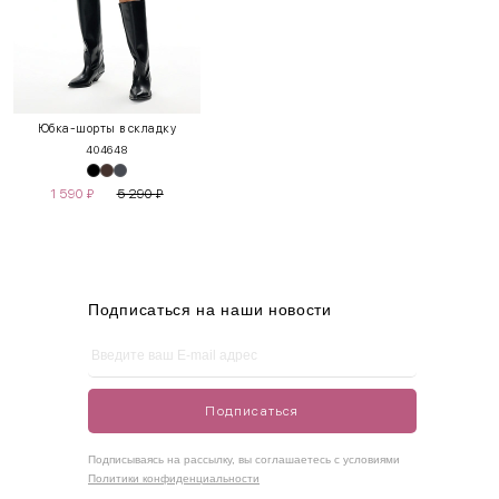
INT
RUS
Грудь
Талия
Бедра
XS
40-42
80-85
60-65
85-90
Юбка-шорты в складку
40
46
48
S
42-44
85-90
65-70
90-95
1 590
₽
5 290
₽
M
44-46
90-95
70-75
95-100
L
46-48
95-100
75-80
100-105
XL
48-50
100-109
80-85
105-109
Подписаться на наши новости
One
42-50
Size
Подписаться
Как правильно себя обмерить
Подписываясь на рассылку, вы соглашаетесь с условиями
Политики конфиденциальности
Обхват груди (С)