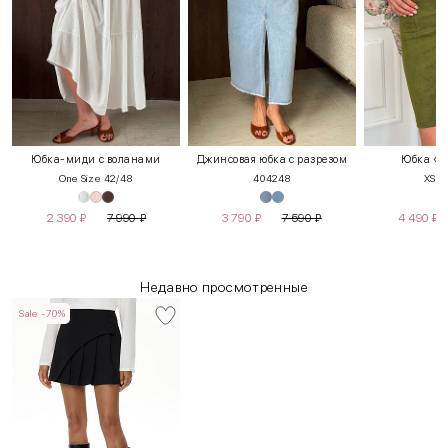
Юбка-миди с воланами
Джинсовая юбка с разрезом
Юбка «П
One Size 42/48
40
42
48
XS
S
2 390
₽
7 990
₽
3 790
₽
7 590
₽
4 490
₽
Недавно просмотренные
Sale -70%