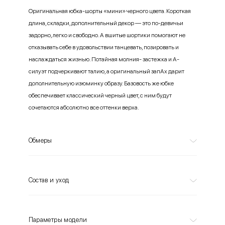
Оригинальная юбка-шорты «мини» черного цвета. Короткая
длина, складки, дополнительный декор — это по-девичьи
задорно, легко и свободно. А вшитые шортики помогают не
отказывать себе в удовольствии танцевать, позировать и
наслаждаться жизнью. Потайная молния- застежка и А-
силуэт подчеркивают талию, а оригинальный запАх дарит
дополнительную изюминку образу. Базовость же юбке
обеспечивает классический черный цвет, с ним будут
сочетаются абсолютно все оттенки верха.
Обмеры
Состав и уход
Параметры модели