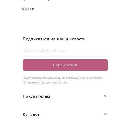
5 290
₽
M
44-46
90-95
70-75
95-100
L
46-48
95-100
75-80
100-105
XL
48-50
100-109
80-85
105-109
Подписаться на наши новости
One
42-50
Size
Подписаться
Как правильно себя обмерить
Подписываясь на рассылку, вы соглашаетесь с условиями
Политики конфиденциальности
Обхват груди (С)
Измеряется по самым выступающим точкам.
Покупателям
Обхват талии (А)
Каталог
Естественная линия талии измеряется в самом узком месте.