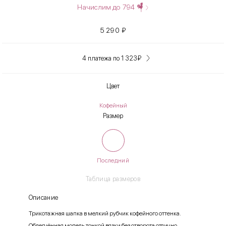
Начислим до
794
5 290
₽
4 платежа по 1 323
₽
Цвет
Кофейный
Размер
Последний
Таблица размеров
Описание
Трикотажная шапка в мелкий рубчик кофейного оттенка.
Облегчённая модель тонкой вязки без отворота отлично