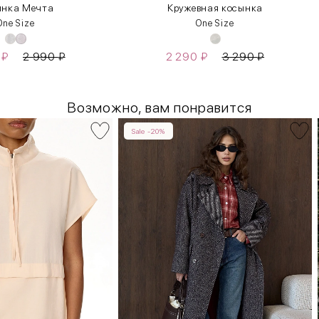
ынка Мечта
Кружевная косынка
One Size
One Size
0
₽
2 990
₽
2 290
₽
3 290
₽
Возможно, вам понравится
Sale -20%