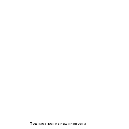
90-95
95-100
100-105
105-109
Подписаться на наши новости