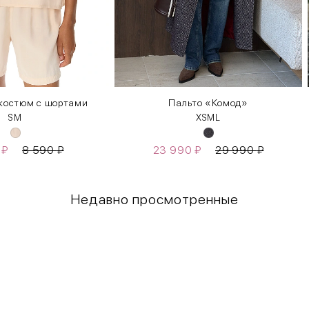
костюм с шортами
Пальто «Комод»
S
M
XS
M
L
0
₽
8 590
₽
23 990
₽
29 990
₽
Недавно просмотренные
Грудь
Талия
80-85
60-65