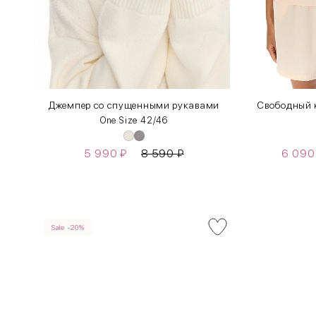
Джемпер со спущенными рукавами
Свободный 
One Size 42/46
5 990
₽
8 590
₽
6 09
Sale -20%
INT
RUS
XS
40-42