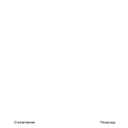
85-90
65-70
90-95
70-75
95-100
75-80
100-109
80-85
О компании
Помощь