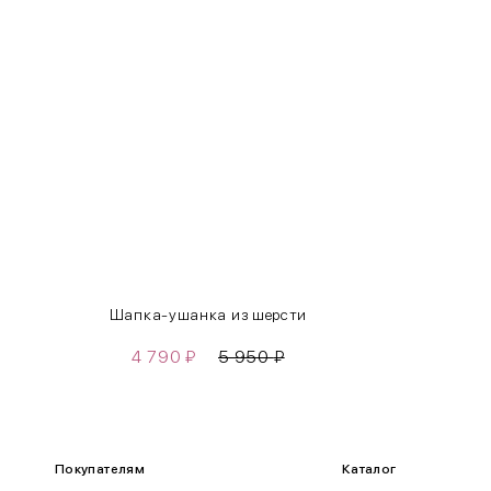
S
42-44
M
44-46
L
46-48
XL
48-50
One
42-50
Size
Как правильно себя обмерить
Шапка-ушанка из шерсти
4 790
₽
5 950
₽
Обхват груди (С)
Измеряется по самым выступающим точкам.
Обхват талии (А)
Покупателям
Каталог
Естественная линия талии измеряется в самом узком месте.