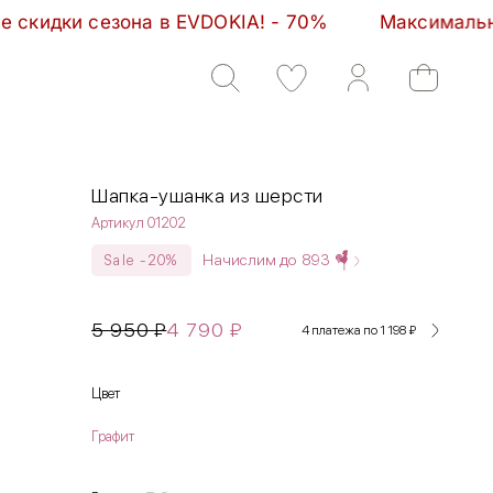
в EVDOKIA! - 70%         Максимальные скидки сезо
Шапка-ушанка из шерсти
Артикул 01202
Начислим до
893
Sale -20%
5 950
₽
4 790
₽
4 платежа по 1 198
₽
Цвет
Графит