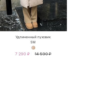
Удлиненный пуховик
S
M
7 290
₽
14 590
₽
Бедра
85-90