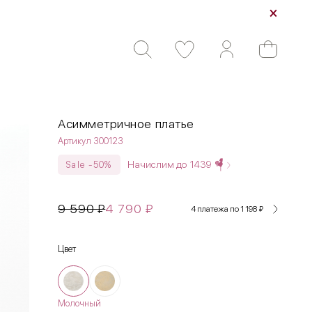
Асимметричное платье
Артикул 300123
Начислим до
1439
Sale -50%
9 590
₽
4 790
₽
4 платежа по 1 198
₽
Цвет
Молочный