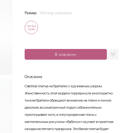
Размер
Таблица размеров
One Size
42/46
В корзину
Описание
Светлое платье на бретелях с кружевным узором.
Женственность этой модели подчеркнута многократно:
тонкие бретели обращают внимание на плечи и линию
декольте, ассиметричный подол соблазнительно
приоткрывает ноги, а полупрозрачная ткань с
мечтательным рисунком «бабочки» окунает в приятное
ожидание летнего праздника. Это белое платье будет