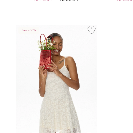
Sale -50%
INT
RUS
XS
40-42
S
42-44
M
44-46
L
46-48
XL
48-50