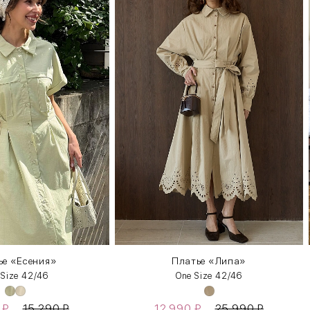
ье «Есения»
Платье «Липа»
 Size 42/46
One Size 42/46
0
₽
15 290
₽
12 990
₽
25 990
₽