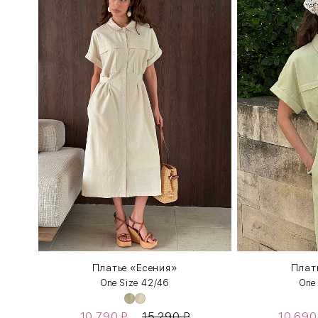
Платье «Есения»
Плат
One Size 42/46
One
10 790
₽
15 290
₽
10 69