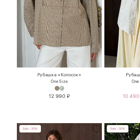
Рубашка «Колосок»
Рубаш
One Size
One
12 990
₽
10 49
Sale -30%
Sale -30%