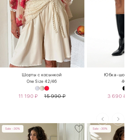
Шорты с косынкой
Юбка-шорты в с
One Size 42/46
40
46
48
11 190
₽
15 990
₽
3 690
₽
5 
Sale -30%
Sale -30%