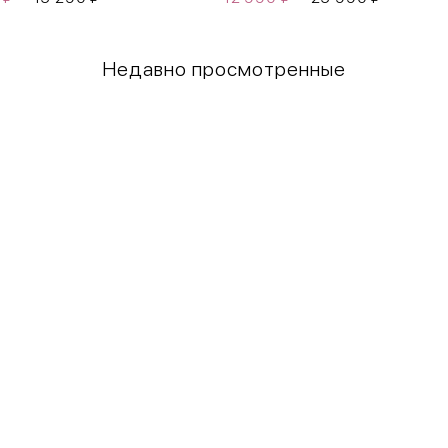
Недавно просмотренные
Грудь
Талия
80-85
60-65
85-90
65-70
90-95
70-75
95-100
75-80
100-109
80-85