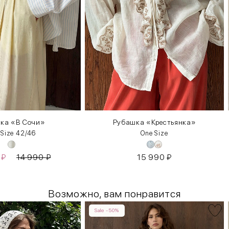
ка «В Сочи»
Рубашка «Крестьянка»
 Size 42/46
One Size
0
₽
14 990
₽
15 990
₽
Возможно, вам понравится
Sale -50%