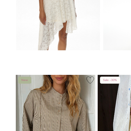
New
Sale -30%