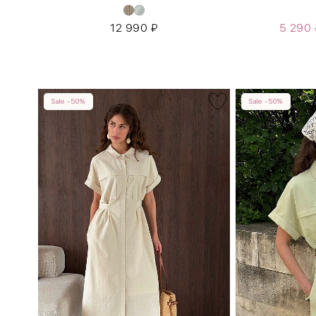
12 990
₽
5 290
Sale -50%
Sale -50%