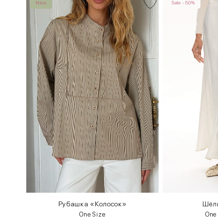
New
Sale -50%
Рубашка «Колосок»
Шёл
One Size
One