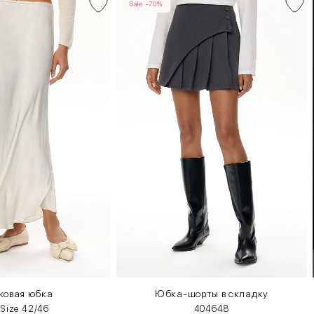
Sale -70%
ковая юбка
Юбка-шорты в складку
 Size 42/46
40
46
48