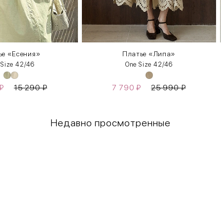
ье «Есения»
Платье «Липа»
 Size 42/46
One Size 42/46
₽
15 290
₽
7 790
₽
25 990
₽
Недавно просмотренные
Грудь
Талия
80-85
60-65