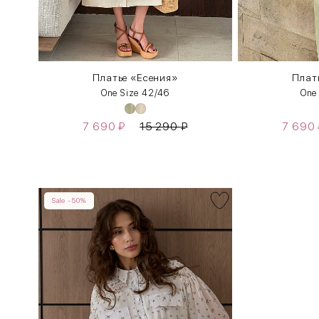
Платье «Есения»
Плат
One Size 42/46
One
7 690
₽
15 290
₽
7 690
Sale -50%
INT
RUS
XS
40-42