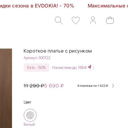
       Максимальные скидки сезона в EVDOKIA! - 70%
Короткое платье с рисунком
Артикул 300122
Начислим до
1694
Sale -50%
11 290
₽
5 690
₽
4 платежа по 1 423
₽
Цвет
Белый