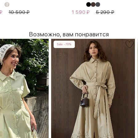
₽
10 590
₽
1 590
₽
5 290
₽
Возможно, вам понравится
Sale -70%