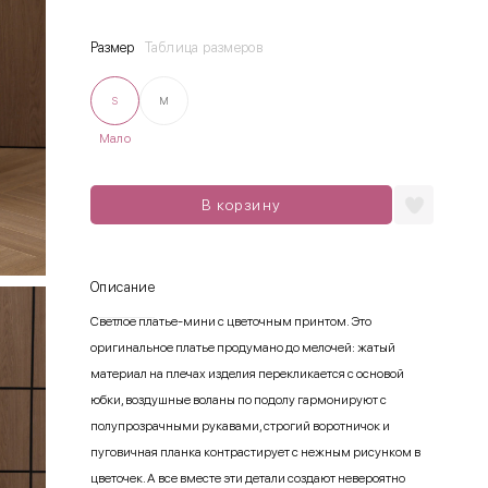
Размер
Таблица размеров
S
M
Мало
В корзину
Описание
Светлое платье-мини с цветочным принтом. Это
оригинальное платье продумано до мелочей: жатый
материал на плечах изделия перекликается с основой
юбки, воздушные воланы по подолу гармонируют с
полупрозрачными рукавами, строгий воротничок и
пуговичная планка контрастирует с нежным рисунком в
цветочек. А все вместе эти детали создают невероятно