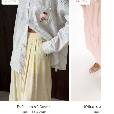
Sale -30%
Sale -70%
Рубашка «В Сочи»
Юбка-миди с во
One Size 42/46
One Size 42