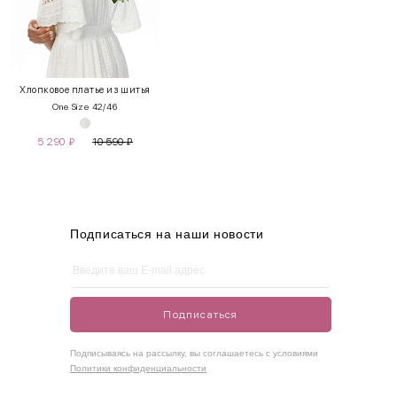
INT
RUS
Грудь
Талия
Бедра
XS
40-42
80-85
60-65
85-90
Хлопковое платье из шитья
One Size 42/46
S
42-44
85-90
65-70
90-95
5 290
₽
10 590
₽
M
44-46
90-95
70-75
95-100
L
46-48
95-100
75-80
100-105
XL
48-50
100-109
80-85
105-109
Подписаться на наши новости
One
42-50
Size
Подписаться
Как правильно себя обмерить
Подписываясь на рассылку, вы соглашаетесь с условиями
Политики конфиденциальности
Обхват груди (С)