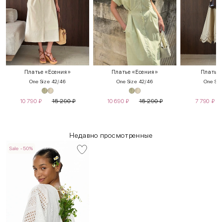
Платье «Есения»
Платье «Есения»
Платье
One Size 42/46
One Size 42/46
One Siz
10 790
₽
15 290
₽
10 690
₽
15 290
₽
7 790
₽
Недавно просмотренные
Sale -50%