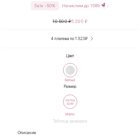
Начислим до
1589
Sale -50%
10 590
₽
5 290
₽
4 платежа по 1 323
₽
Цвет
Белый
Размер
One Size
42/46
Мало
Таблица размеров
Описание