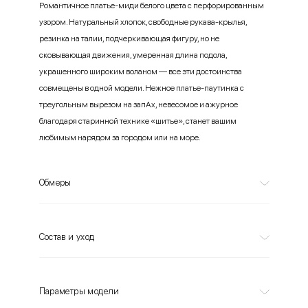
Романтичное платье-миди белого цвета с перфорированным
узором. Натуральный хлопок, свободные рукава-крылья,
резинка на талии, подчеркивающая фигуру, но не
сковывающая движения, умеренная длина подола,
украшенного широким воланом — все эти достоинства
совмещены в одной модели. Нежное платье-паутинка с
треугольным вырезом на запАх, невесомое и ажурное
благодаря старинной технике «шитье», станет вашим
любимым нарядом за городом или на море.
Обмеры
Состав и уход
Параметры модели