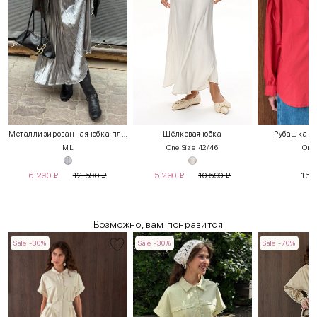
Металлизированная юбка плиссе
Шёлковая юбка
Рубашка «
M
L
One Size 42/46
One 
6 290
₽
12 590
₽
5 290
₽
10 590
₽
15 
Возможно, вам понравится
Sale -30%
Sale -30%
Sale -70%