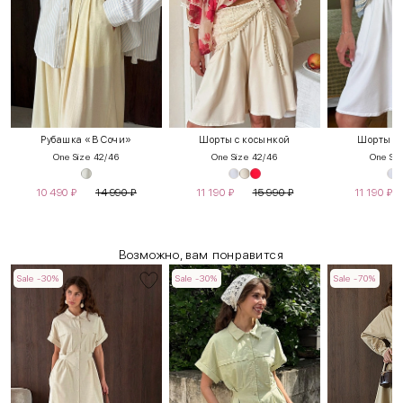
Рубашка «В Сочи»
Шорты с косынкой
Шорты с 
One Size 42/46
One Size 42/46
One Siz
10 490
₽
14 990
₽
11 190
₽
15 990
₽
11 190
₽
Возможно, вам понравится
Sale -30%
Sale -30%
Sale -70%