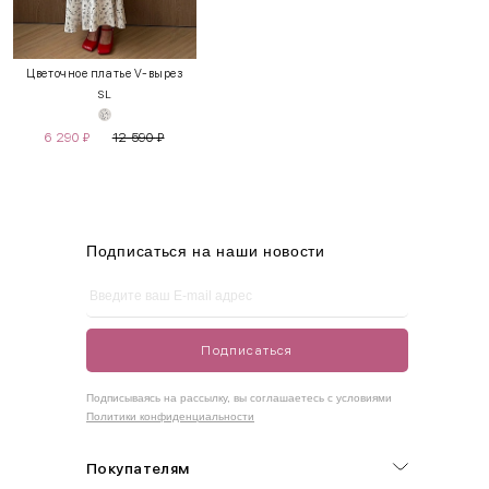
INT
RUS
Грудь
Талия
Бедра
XS
40-42
80-85
60-65
85-90
Цветочное платье V-вырез
S
L
S
42-44
85-90
65-70
90-95
6 290
₽
12 590
₽
M
44-46
90-95
70-75
95-100
L
46-48
95-100
75-80
100-105
XL
48-50
100-109
80-85
105-109
Подписаться на наши новости
One
42-50
Size
Подписаться
Как правильно себя обмерить
Подписываясь на рассылку, вы соглашаетесь с условиями
Политики конфиденциальности
Обхват груди (С)
Измеряется по самым выступающим точкам.
Покупателям