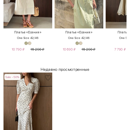
Платье «Есения»
Платье «Есения»
Платье
One Size 42/46
One Size 42/46
One Siz
10 790
₽
15 290
₽
10 690
₽
15 290
₽
7 790
₽
Недавно просмотренные
Sale -50%