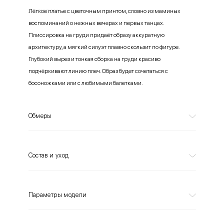
Лёгкое платье с цветочным принтом, словно из маминых
воспоминаний о нежных вечерах и первых танцах.
Плиссировка на груди придаёт образу аккуратную
архитектуру, а мягкий силуэт плавно скользит по фигуре.
Глубокий вырез и тонкая сборка на груди красиво
подчёркивают линию плеч. Образ будет сочетаться с
босоножками или с любимыми балетками.
Обмеры
Состав и уход
Параметры модели