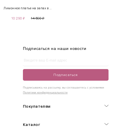
Лимонное платье на запах в тюльпан
S
42-44
85-90
65-70
90-95
10 290
₽
14 590
₽
M
44-46
90-95
70-75
95-100
L
46-48
95-100
75-80
100-105
XL
48-50
100-109
80-85
105-109
Подписаться на наши новости
One
42-50
Size
Подписаться
Как правильно себя обмерить
Подписываясь на рассылку, вы соглашаетесь с условиями
Политики конфиденциальности
Обхват груди (С)
Измеряется по самым выступающим точкам.
Покупателям
Обхват талии (А)
Каталог
Естественная линия талии измеряется в самом узком месте.