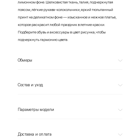
лимонном фоне. Шелковистая ткань, талия, подчеркнутая
поясом, лёгкие рукава-колокольчики, яркий тюльпанный
принт на деликатном фоне — изысканное и нежное платье,
которое раскрасит любой праздник в летние краски.
Подберите обувь и аксессуары в цвет рисунка, чтобы
подчеркнуть гармонию цвета.
Обмеры
Состав и уход
Параметры модели
Доставка и оплата