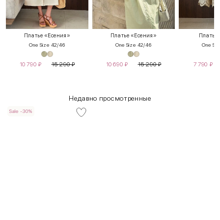
Платье «Есения»
Платье «Есения»
Платье
One Size 42/46
One Size 42/46
One Siz
10 790
₽
15 290
₽
10 690
₽
15 290
₽
7 790
₽
Недавно просмотренные
Sale -30%
INT
RUS
Грудь
Талия
Бедра
XS
40-42
80-85
60-65
85-90