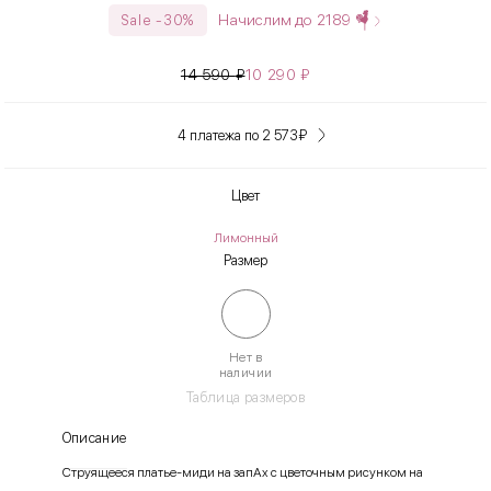
Начислим до
2189
Sale -30%
14 590
₽
10 290
₽
4 платежа по 2 573
₽
Цвет
Лимонный
Размер
Нет в
наличии
Таблица размеров
Описание
Струящееся платье-миди на запАх с цветочным рисунком на