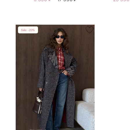
Sale -20%
INT
RUS
XS
40-42
S
42-44
M
44-46
L
46-48
XL
48-50
One
42-50
Size