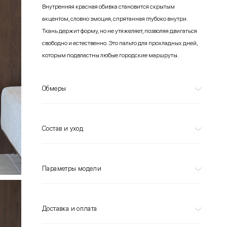
Внутренняя красная обивка становится скрытым
акцентом, словно эмоция, спрятанная глубоко внутри.
Ткань держит форму, но не утяжеляет, позволяя двигаться
свободно и естественно. Это пальто для прохладных дней,
которым подвластны любые городские маршруты.
Обмеры
Состав и уход
Параметры модели
Доставка и оплата