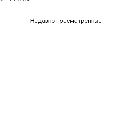
Недавно просмотренные
Грудь
Талия
80-85
60-65
85-90
65-70
90-95
70-75
95-100
75-80
100-109
80-85