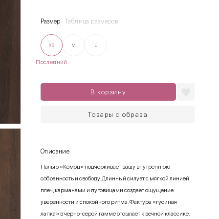
Размер
Таблица размеров
XS
M
L
Последний
В корзину
Товары с образа
Описание
Пальто «Комод» подчеркивает вашу внутреннюю
собранность и свободу. Длинный силуэт с мягкой линией
плеч, карманами и пуговицами создает ощущение
уверенности и спокойного ритма. Фактура «гусиная
лапка» в черно-серой гамме отсылает к вечной классике.