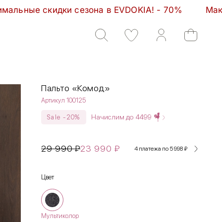
 EVDOKIA! - 70%         Максимальные скидки сезон
Пальто «Комод»
Артикул 100125
Начислим до
4499
Sale -20%
29 990
₽
23 990
₽
4 платежа по 5 998
₽
Цвет
Мультиколор