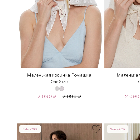
Маленькая косынка Ромашка
Маленькая
One Size
2 090
₽
2 990
₽
2 09
Sale -70%
Sale -20%