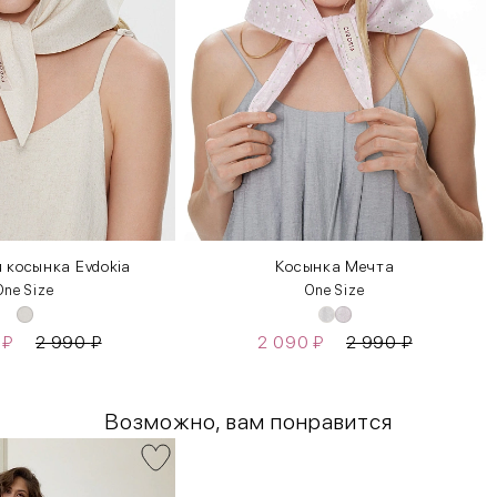
 косынка Evdokia
Косынка Мечта
One Size
One Size
0
₽
2 990
₽
2 090
₽
2 990
₽
Возможно, вам понравится