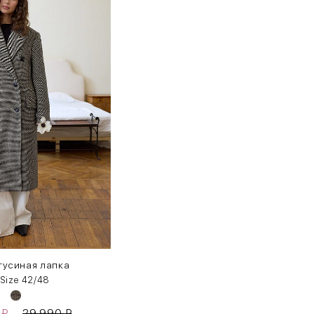
гусиная лапка
 Size 42/48
0
₽
29 990
₽