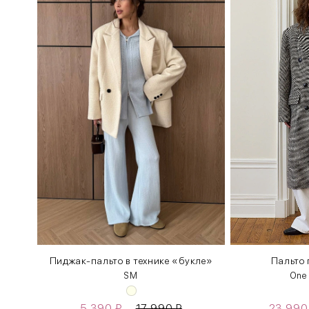
Пиджак-пальто в технике «букле»
Пальто 
S
M
One
5 390
₽
17 990
₽
23 99