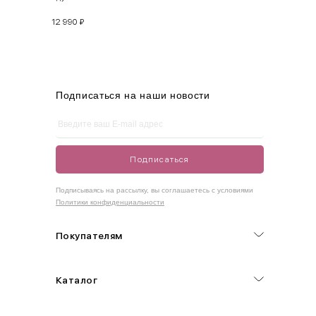
12 990
₽
M
44-46
90-95
70-75
95-100
L
46-48
95-100
75-80
100-105
XL
48-50
100-109
80-85
105-109
Подписаться на наши новости
One
42-50
Size
Подписаться
Как правильно себя обмерить
Подписываясь на рассылку, вы соглашаетесь с условиями
Политики конфиденциальности
Обхват груди (С)
Измеряется по самым выступающим точкам.
Покупателям
Обхват талии (А)
Каталог
Естественная линия талии измеряется в самом узком месте.