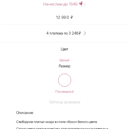
Начислим до
1949
12 990
₽
4 платежа по 3 248
₽
Цвет
Белый
Размер
Последний
Таблица размеров
Описание
Свободное платье-миди в стиле «бохо» белого цвета.
Струящееся платье onesize с полупрозрачными рукавами и