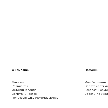
100-109
80-85
О компании
Помощь
Магазин
Мои Гостинцы
Реквизиты
Оплата частям
История бренда
Возврат и обм
ягодиц.
Сотрудничество
Советы по ухо
Пользовательское соглашение