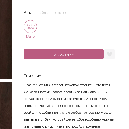
Размер
Таблица размеров
One Size
42/46
Мало
В корзину
Описание
Платье «Есения» в теплом бежевом оттенке — это тихая
женственность и красота простых вещей. Лаконичный
силуэт с коротким рукавом и аккуратным воротником
выглядит очень благородно и современно. Пуговицы по
всей длине добавляют платью особое настроение. А сзади
завязывается бант, который делает образ особенно нежным
и запоминающимся. К платью подойдут кожаные