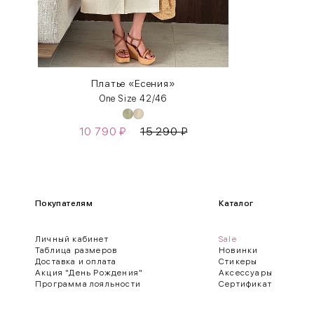
XL
48-50
One
42-50
Size
Платье «Есения»
One Size 42/46
Как правильно себя обмерить
10 790
₽
15 290
₽
Обхват груди (С)
Измеряется по самым выступающим точкам.
Обхват талии (А)
Покупателям
Каталог
Естественная линия талии измеряется в самом узком месте.
Личный кабинет
Sale
Обхват бедер (F)
Таблица размеров
Новинки
Доставка и оплата
Стикеры
Измеряется горизонтально полу по наиболее выступающим точкам 
Акция "День Рождения"
Аксессуары
Программа лояльности
Сертификат
Длина рукавов (B)