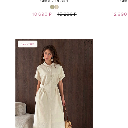
One Size 42/46
One
10 690
₽
15 290
₽
12 99
Sale -30%
INT
RUS
XS
40-42
S
42-44
M
44-46
L
46-48