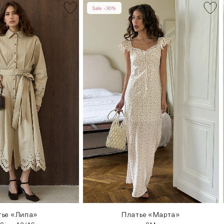
Sale -30%
тье «Липа»
Платье «Марта»