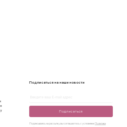
105-109
Подписаться на наши новости
и
ен
ду
Подписаться
Подписываясь на рассылку, вы соглашаетесь с условиями
Политики