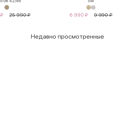
 Size 42/46
S
M
0
₽
25 990
₽
6 990
₽
9 990
₽
Недавно просмотренные
Грудь
Талия
80-85
60-65
85-90
65-70
90-95
70-75
95-100
75-80