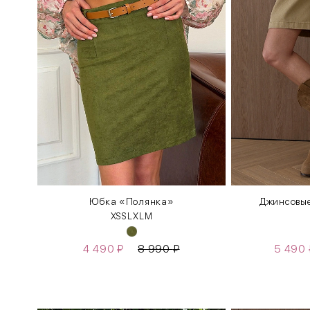
Юбка «Полянка»
Джинсовые
XS
S
L
XL
М
4 490
₽
8 990
₽
5 490