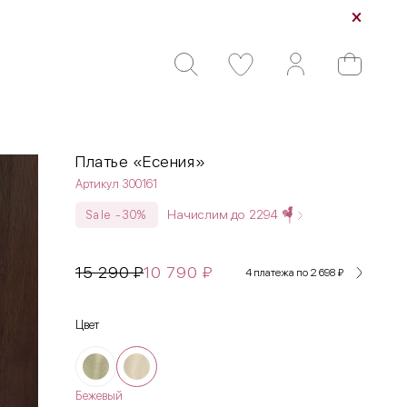
Платье «Есения»
Артикул 300161
Начислим до
2294
Sale -30%
15 290
₽
10 790
₽
4 платежа по 2 698
₽
Цвет
Бежевый