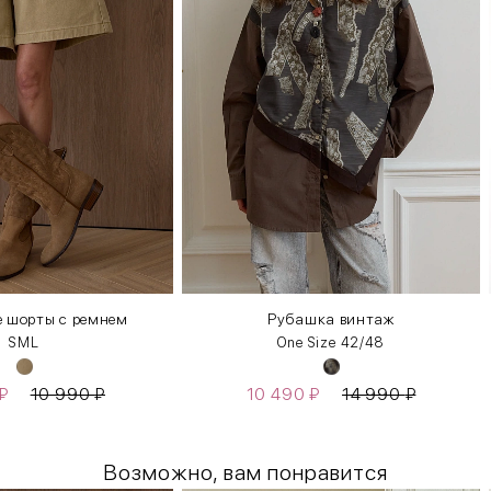
 шорты с ремнем
Рубашка винтаж
S
M
L
One Size 42/48
₽
10 990
₽
10 490
₽
14 990
₽
Возможно, вам понравится