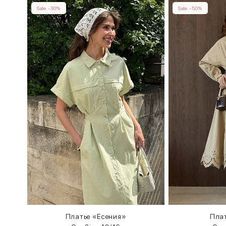
Sale -30%
Sale -50%
Платье «Есения»
Пла