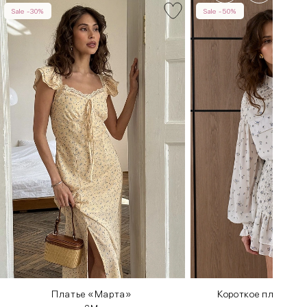
Sale -30%
Sale -50%
Платье «Марта»
Короткое платье с