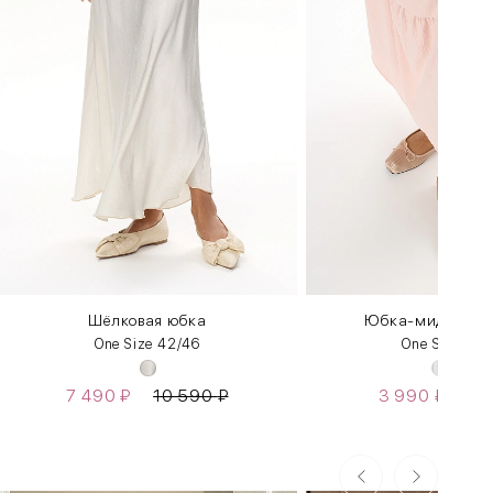
Шёлковая юбка
Юбка-миди с во
One Size 42/46
One Size 42
7 490
₽
10 590
₽
3 990
₽
7 