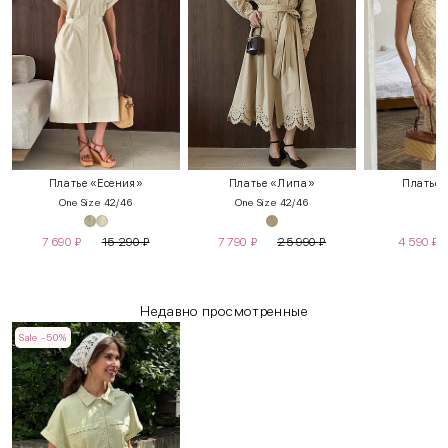
Платье «Есения»
Платье «Липа»
Платье 
One Size 42/46
One Size 42/46
S
7 690
₽
15 290
₽
7 790
₽
25 990
₽
4 590
₽
Недавно просмотренные
Sale -50%