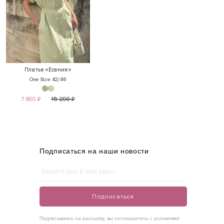
INT
RUS
Грудь
Талия
Бедра
XS
40-42
80-85
60-65
85-90
Платье «Есения»
One Size 42/46
S
42-44
85-90
65-70
90-95
7 690
₽
15 290
₽
M
44-46
90-95
70-75
95-100
L
46-48
95-100
75-80
100-105
XL
48-50
100-109
80-85
105-109
Подписаться на наши новости
One
42-50
Size
Подписаться
Как правильно себя обмерить
Подписываясь на рассылку, вы соглашаетесь с условиями