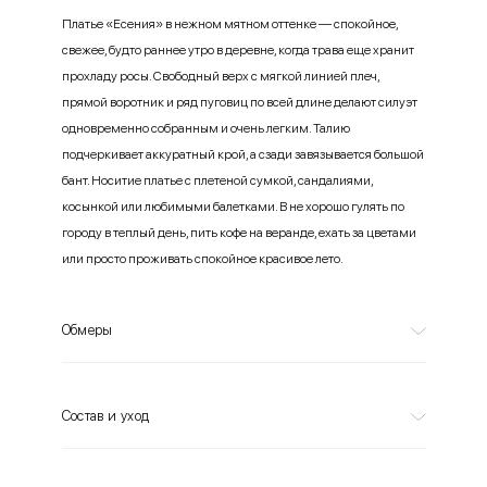
Платье «Есения» в нежном мятном оттенке — спокойное,
свежее, будто раннее утро в деревне, когда трава еще хранит
прохладу росы. Свободный верх с мягкой линией плеч,
прямой воротник и ряд пуговиц по всей длине делают силуэт
одновременно собранным и очень легким. Талию
подчеркивает аккуратный крой, а сзади завязывается большой
бант. Носитие платье с плетеной сумкой, сандалиями,
косынкой или любимыми балетками. В не хорошо гулять по
городу в теплый день, пить кофе на веранде, ехать за цветами
или просто проживать спокойное красивое лето.
Обмеры
Состав и уход