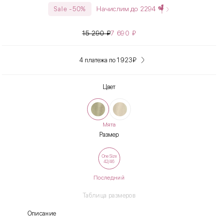
Начислим до
2294
Sale -50%
15 290
₽
7 690
₽
4 платежа по 1 923
₽
Цвет
Мята
Размер
One Size
42/46
Последний
Таблица размеров
Описание