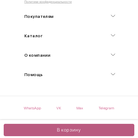
Политики конфиденциальности
Обхват груди (С)
Измеряется по самым выступающим точкам.
Покупателям
Обхват талии (А)
Каталог
Естественная линия талии измеряется в самом узком месте.
Обхват бедер (F)
О компании
Измеряется горизонтально полу по наиболее выступающим
точкам ягодиц.
Помощь
Длина рукавов (B)
Измеряется сантиметровой лентой от шва соединения с
проймой до нижнего края рукава.
WhatsApp
VK
Max
Telegram
Длина брючина (D)
Мерка снимается по боковому шву от верхнего края пояса до
нижнего края брюк.
В корзину