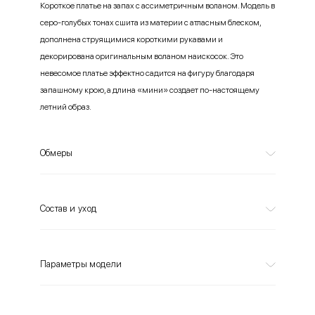
Короткое платье на запах с ассиметричным воланом. Модель в
серо-голубых тонах сшита из материи с атласным блеском,
дополнена струящимися короткими рукавами и
декорирована оригинальным воланом наискосок. Это
невесомое платье эффектно садится на фигуру благодаря
запашному крою, а длина «мини» создает по-настоящему
летний образ.
Обмеры
Состав и уход
Параметры модели