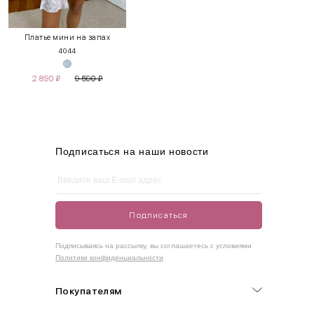
XS
40-42
80-85
60-65
85-90
Платье мини на запах
40
44
S
42-44
85-90
65-70
90-95
2 890
₽
9 590
₽
M
44-46
90-95
70-75
95-100
L
46-48
95-100
75-80
100-105
XL
48-50
100-109
80-85
105-109
Подписаться на наши новости
One
42-50
Size
Подписаться
Как правильно себя обмерить
Подписываясь на рассылку, вы соглашаетесь с условиями
Политики конфиденциальности
Обхват груди (С)
Измеряется по самым выступающим точкам.
Покупателям