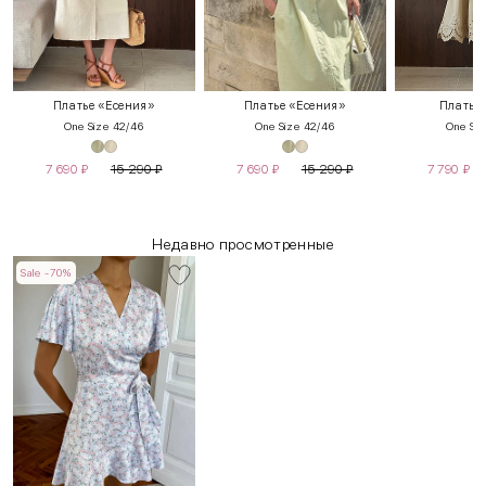
Платье «Есения»
Платье «Есения»
Платье
One Size 42/46
One Size 42/46
One Siz
7 690
₽
15 290
₽
7 690
₽
15 290
₽
7 790
₽
Недавно просмотренные
Sale -70%
INT
RUS
Грудь
Талия
Бедра