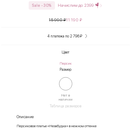
Начислим до
2399
Sale -30%
15 990
₽
11 190
₽
4 платежа по 2 798
₽
Цвет
Персик
Размер
Нет в
наличии
Таблица размеров
Описание
Персиковое платье «Незабудка» в нежном оттенке