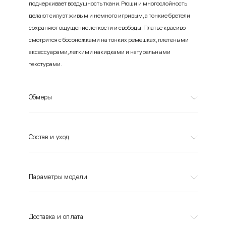
подчеркивает воздушность ткани. Рюши и многослойность
делают силуэт живым и немного игривым, а тонкие бретели
сохраняют ощущение легкости и свободы. Платье красиво
смотрится с босоножками на тонких ремешках, плетеными
аксессуарами, легкими накидками и натуральными
текстурами.
Обмеры
Состав и уход
Параметры модели
Доставка и оплата