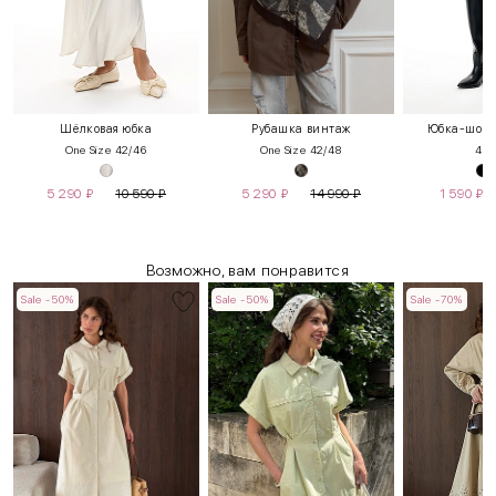
Шёлковая юбка
Рубашка винтаж
Юбка-шорты
One Size 42/46
One Size 42/48
40
4
5 290
₽
10 590
₽
5 290
₽
14 990
₽
1 590
₽
Возможно, вам понравится
Sale -50%
Sale -50%
Sale -70%