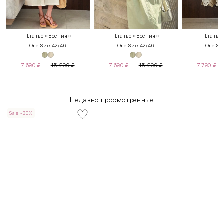
Платье «Есения»
Платье «Есения»
Платье
One Size 42/46
One Size 42/46
One Siz
7 690
₽
15 290
₽
7 690
₽
15 290
₽
7 790
₽
Недавно просмотренные
Sale -30%
INT
RUS
Грудь
Талия
Бедра
XS
40-42
80-85
60-65
85-90